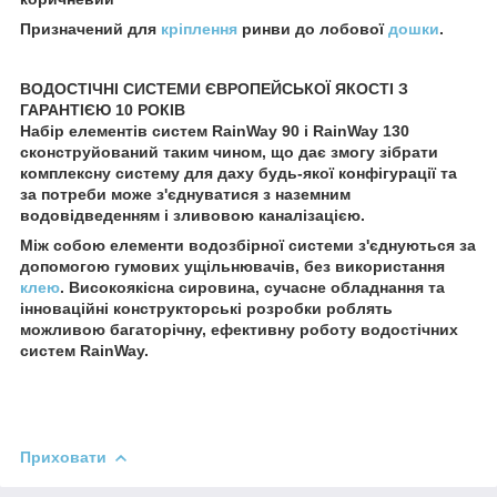
Призначений для
кріплення
ринви до лобової
дошки
.
ВОДОСТІЧНІ СИСТЕМИ ЄВРОПЕЙСЬКОЇ ЯКОСТІ З
ГАРАНТІЄЮ 10 РОКІВ
Набір елементів систем RainWay 90 і RainWay 130
сконструйований таким чином, що дає змогу зібрати
комплексну систему для даху будь-якої конфігурації та
за потреби може з'єднуватися з наземним
водовідведенням і зливовою каналізацією.
Між собою елементи водозбірної системи з'єднуються за
допомогою гумових ущільнювачів, без використання
клею
. Високоякісна сировина, сучасне обладнання та
інноваційні конструкторські розробки роблять
можливою багаторічну, ефективну роботу водостічних
систем RainWay.
Приховати