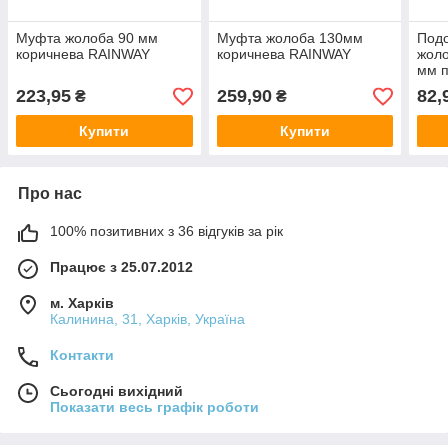
Муфта жолоба 90 мм
Муфта жолоба 130мм
Под
коричнева RAINWAY
коричнева RAINWAY
жоло
мм 
223,95
259,90
82,
₴
₴
Купити
Купити
Про нас
100% позитивних з 36 відгуків за рік
Працює з 25.07.2012
м. Харків
Калинина, 31, Харків, Україна
Контакти
Сьогодні вихідний
Показати весь графік роботи