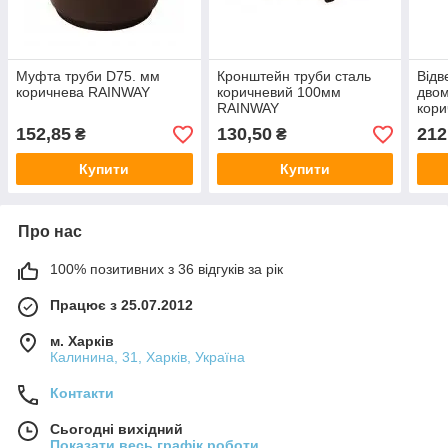
Муфта труби D75. мм
Кронштейн труби сталь
Відв
коричнева RAINWAY
коричневий 100мм
двом
RAINWAY
кор
RAI
152,85
130,50
212
₴
₴
Купити
Купити
Про нас
100% позитивних з 36 відгуків за рік
Працює з 25.07.2012
м. Харків
Калинина, 31, Харків, Україна
Контакти
Сьогодні вихідний
Показати весь графік роботи