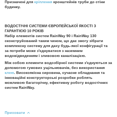
Призначені для
кріплення
кронштейнів труби до стіни
будинку.
ВОДОСТІЧНІ СИСТЕМИ ЄВРОПЕЙСЬКОЇ ЯКОСТІ З
ГАРАНТІЄЮ 10 РОКІВ
Набір елементів систем RainWay 90 і RainWay 130
сконструйований таким чином, що дає змогу зібрати
комплексну систему для даху будь-якої конфігурації та
за потреби може з'єднуватися з наземним
водовідведенням і зливовою каналізацією.
Між собою елементи водозбірної системи з'єднуються за
допомогою гумових ущільнювачів, без використання
клею
. Високоякісна сировина, сучасне обладнання та
інноваційні конструкторські розробки роблять
можливою багаторічну, ефективну роботу водостічних
систем RainWay.
Приховати