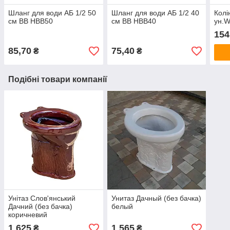
Шланг для води АБ 1/2 50
Шланг для води АБ 1/2 40
Колі
см ВВ HBB50
см ВВ HBB40
ун.
154
85,70
75,40
₴
₴
Подібні товари компанії
Унітаз Слов'янський
Унитаз Дачный (без бачка)
Дачний (без бачка)
белый
коричневий
1 625
1 565
₴
₴