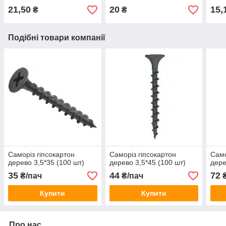
21,50
20
15,
₴
₴
Подібні товари компанії
Саморіз гіпсокартон
Саморіз гіпсокартон
Само
дерево 3,5*35 (100 шт)
дерево 3,5*45 (100 шт)
дере
35
44
72
₴/пач
₴/пач
₴
Купити
Купити
Про нас