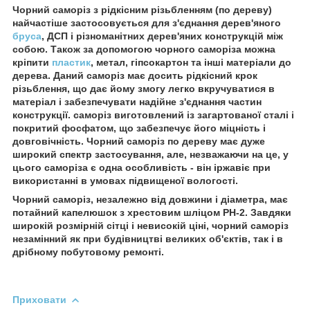
Чорний саморіз з рідкісним різьбленням (по дереву)
найчастіше застосовується для з'єднання дерев'яного
бруса
, ДСП і різноманітних дерев'яних конструкцій між
собою. Також за допомогою чорного саморіза можна
кріпити
пластик
, метал, гіпсокартон та інші матеріали до
дерева. Даний саморіз має досить рідкісний крок
різьблення, що дає йому змогу легко вкручуватися в
матеріал і забезпечувати надійне з'єднання частин
конструкції. саморіз виготовлений із загартованої сталі і
покритий фосфатом, що забезпечує його міцність і
довговічність. Чорний саморіз по дереву має дуже
широкий спектр застосування, але, незважаючи на це, у
цього саморіза є одна особливість - він іржавіє при
використанні в умовах підвищеної вологості.
Чорний саморіз, незалежно від довжини і діаметра, має
потайний капелюшок з хрестовим шліцом РН-2. Завдяки
широкій розмірній сітці і невисокій ціні, чорний саморіз
незамінний як при будівництві великих об'єктів, так і в
дрібному побутовому ремонті.
Приховати