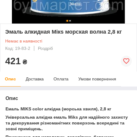
Эмаль алкидная Мікs морская волна 2,8 кг
Немає в наявності
Код: 19-83-2
Роздріб
421
₴
Опис
Доставка
Оплата
Умови повернення
Опис
Емаль МIKS color алкідна (морська хвиля), 2,8 кг
Універсальна алкідна емаль Miks для надійного захисту
та декорування різноманітних поверхонь всередині та
зовні приміщень.
Призначена для металевих, дерев'яних, бетонних,