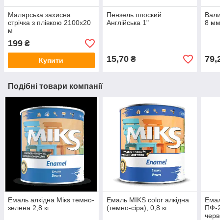
Малярська захисна
Пензель плоский
Вали
стрічка з плівкою 2100х20
Англійська 1"
8 мм
м
199
₴
15,70
79,
₴
Купити
Подібні товари компанії
Емаль алкідна Мікѕ темно-
Емаль MIKS color алкідна
Емал
зелена 2,8 кг
(темно-сіра), 0,8 кг
ПФ-2
черв