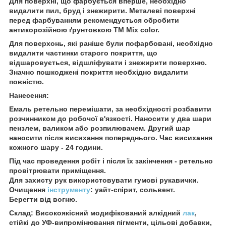
Для поверхні, що фарбується вперше, необхідно
видалити пил, бруд і знежирити. Металеві поверхні
перед фарбуванням рекомендується обробити
антикорозійною ґрунтовкою ТМ Мix color.
Для поверхонь, які раніше були пофарбовані, необхідно
видалити частинки старого покриття, що
відшаровується, відшліфувати і знежирити поверхню.
Значно пошкоджені покриття необхідно видалити
повністю.
Нанесення:
Емаль ретельно перемішати, за необхідності розбавити
розчинником до робочої в'язкості. Наносити у два шари
пензлем, валиком або розпилювачем. Другий шар
наносити після висихання попереднього. Час висихання
кожного шару - 24 години.
Під час проведення робіт і після їх закінчення - ретельно
провітрювати приміщення.
Для захисту рук використовувати гумові рукавички.
Очищення
інструменту
: уайт-спірит, сольвент.
Берегти від вогню.
Склад: Високоякісний модифікований алкідний
лак
,
стійкі до УФ-випромінювання пігменти, цільові добавки,