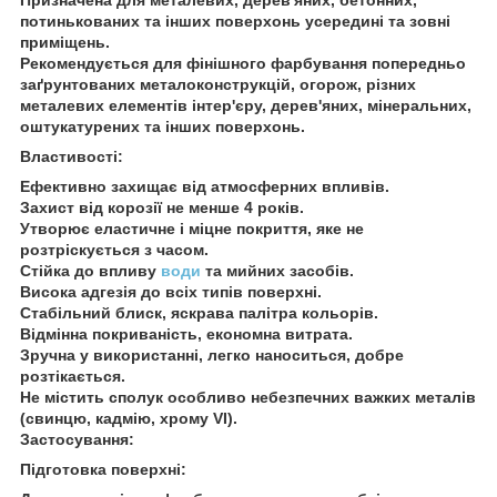
потинькованих та інших поверхонь усередині та зовні
приміщень.
Рекомендується для фінішного фарбування попередньо
заґрунтованих металоконструкцій, огорож, різних
металевих елементів інтер'єру, дерев'яних, мінеральних,
оштукатурених та інших поверхонь.
Властивості:
Ефективно захищає від атмосферних впливів.
Захист від корозії не менше 4 років.
Утворює еластичне і міцне покриття, яке не
розтріскується з часом.
Стійка до впливу
води
та мийних засобів.
Висока адгезія до всіх типів поверхні.
Стабільний блиск, яскрава палітра кольорів.
Відмінна покриваність, економна витрата.
Зручна у використанні, легко наноситься, добре
розтікається.
Не містить сполук особливо небезпечних важких металів
(свинцю, кадмію, хрому VІ).
Застосування:
Підготовка поверхні: