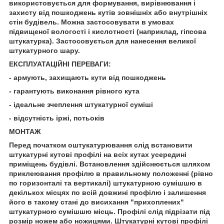
використовується для формування, вирівнювання і
захисту від пошкоджень кутів зовнішніх або внутрішніх
стін будівель. Можна застосовувати в умовах
підвищеної вологості і кислотності (наприклад, гіпсова
штукатурка). Застосовується для нанесення великої
штукатурного шару.
ЕКСПЛУАТАЦІЙНІ ПЕРЕВАГИ:
- армують, захищають кути від пошкоджень
- гарантують виконання рівного кута
- ідеальне зчеплення штукатурної суміші
- відсутність іржі, потьоків
МОНТАЖ
Перед початком оштукатурювання слід встановити
штукатурні кутові профілі на всіх кутах усередині
приміщень будівлі. Встановлення здійснюється шляхом
приклеювання профілю в правильному положенні (рівно
по горизонталі та вертикалі) штукатурною сумішшю в
декількох місцях по всій довжині профілю і залишення
його в такому стані до висихання "прихоплених"
штукатурною сумішшю місць. Профілі слід підрізати під
розмір ножем або ножицями. Штукатурні кутові профілі