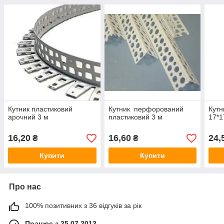
Кутник пластиковий
Кутник перфорований
Кутн
арочний 3 м
пластиковий 3 м
17*
16,20
16,60
24,
₴
₴
Купити
Купити
Про нас
100% позитивних з 36 відгуків за рік
Працює з 25.07.2012