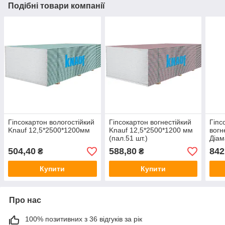
Подібні товари компанії
Гіпсокартон вологостійкий
Гіпсокартон вогнестійкий
Гіпс
Knauf 12,5*2500*1200мм
Knauf 12,5*2500*1200 мм
вогн
(пал.51 шт.)
Діам
мм*1
504,40
588,80
842
₴
₴
п.)
Купити
Купити
Про нас
100% позитивних з 36 відгуків за рік