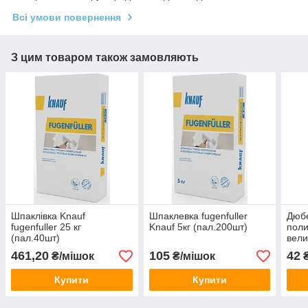
Всі умови повернення
З цим товаром також замовляють
Шпаклівка Knauf
Шпаклевка fugenfuller
Дюб
fugenfuller 25 кг
Knauf 5кг (пал.200шт)
пол
(пал.40шт)
вели
шт)
461,20
105
42
₴/мішок
₴/мішок
₴
Купити
Купити