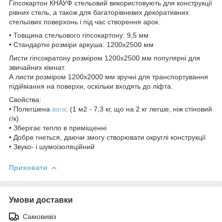
Гіпсокартон КНАУФ стельовий використовують для конструкції
рівних стель, а також для багаторівневих декоративних
стельових поверхонь і під час створення арок.
• Товщина стельового гіпсокартону: 9,5 мм
• Стандартні розміри аркуша: 1200x2500 мм
Листи гіпсократону розміром 1200x2500 мм популярні для
звичайних кімнат.
А листи розміром 1200x2000 мм зручні для транспортування
підіймання на поверхи, оскільки входять до ліфта.
Свойства:
• Полегшена
вага
: (1 м2 - 7,3 кг, що на 2 кг легше, ніж стіновий
г/к)
• Зберігає тепло в приміщенні
• Добре гнеться, даючи змогу створювати округлі конструкції
• Звуко- і шумоізоляційний
Приховати
Умови доставки
Самовивіз