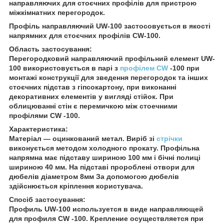
направляючих для стоєчних профілів для пристрою
міжкімнатних перегородок.
Профіль направляючий UW-100 застосовується в якості
напрямних для стоєчних профілів CW-100.
Область застосування:
Перегородковий направляючий профільний елемент UW-
100 використовується в парі з
профілем CW
-100 при
монтажі конструкції для зведення перегородок та інших
стоєчних підстав з гіпсокартону, при виконанні
декоративних елементів у вигляді стійок. При
облицюванні стін є перемичкою між стоечними
профілями CW -100.
Характеристика:
Матеріал ― оцинкований метал. Виріб зі
стрічки
виконується методом холодного прокату. Профільна
напрямна має підставу шириною 100 мм і бічні полиці
шириною 40 мм. На підставі пророблені отвори для
дюбелів діаметром 8мм За допомогою дюбелів
здійснюється кріплення користувача.
Спосіб застосування:
Профиль UW-100 используется в виде направляющей
для профиля CW -100. Крепление осуществляется при