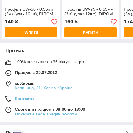
Профіль UW-50 - 0,55мм
Профіль UW-75 - 0,55мм
Проф
(3м) (упак.16шт), DIROM
(3м) (упак.12шт), DIROM
(3м)
140
160
174
₴
₴
Купити
Купити
Про нас
100% позитивних з 36 відгуків за рік
Працює з 25.07.2012
м. Харків
Калинина, 31, Харків, Україна
Контакти
Сьогодні працює з 08:00 до 18:00
Показати весь графік роботи
Про нас