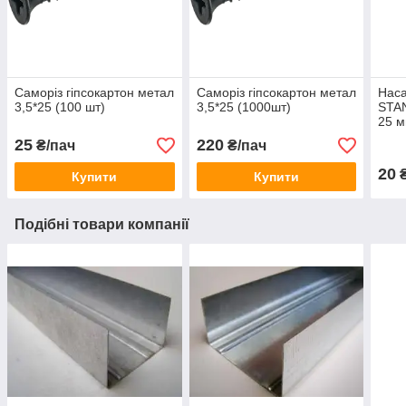
Саморіз гіпсокартон метал
Саморіз гіпсокартон метал
Наса
3,5*25 (100 шт)
3,5*25 (1000шт)
STAN
25 
25
220
₴/пач
₴/пач
20
Купити
Купити
Подібні товари компанії