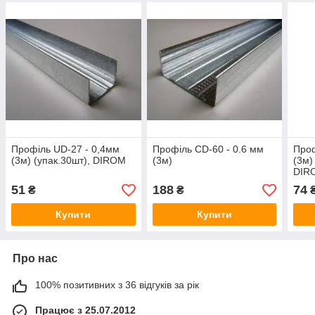
Профіль UD-27 - 0,4мм
Профіль CD-60 - 0.6 мм
Проф
(3м) (упак.30шт), DIROM
(3м)
(3м)
DIRO
51
188
74
₴
₴
Купити
Купити
Про нас
100% позитивних з 36 відгуків за рік
Працює з 25.07.2012