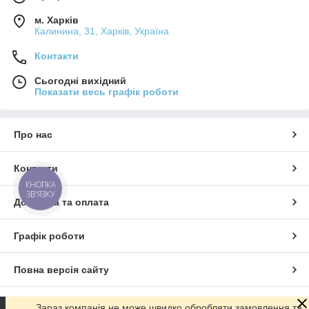
м. Харків
Калинина, 31, Харків, Україна
Контакти
Сьогодні вихідний
Показати весь графік роботи
Про нас
Контакти
КНОПКА
ЗВ'ЯЗКУ
Доставка та оплата
Графік роботи
Повна версія сайту
Сайт створено на маркетплейсі
Prom.ua
Зараз компанія не може швидко обробляти замовлення та