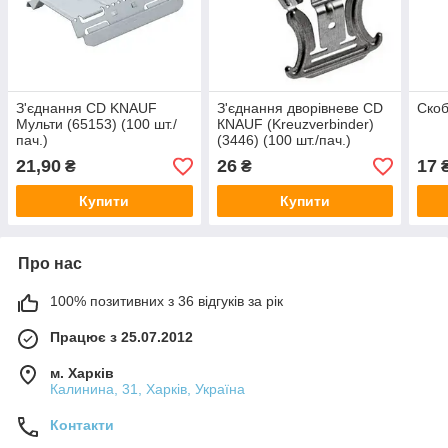
З'єднання CD KNAUF
З'єднання дворівневе CD
Скоб
Мульти (65153) (100 шт./
КNAUF (Kreuzverbinder)
пач.)
(3446) (100 шт./пач.)
21,90
26
17
₴
₴
Купити
Купити
Про нас
100% позитивних з 36 відгуків за рік
Працює з 25.07.2012
м. Харків
Калинина, 31, Харків, Україна
Контакти