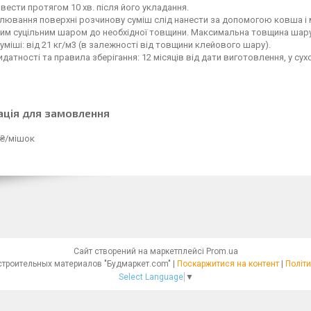
вести протягом 10 хв. після його укладання.
лювання поверхні розчинову суміш слід нанести за допомогою ковша і
им суцільним шаром до необхідної товщини. Максимальна товщина шару
уміші: від 21 кг/м3 (в залежності від товщини клейового шару).
идатності та правила зберігання: 12 місяців від дати виготовлення, у су
ація для замовлення
 ₴/мішок
Сайт створений на маркетплейсі
Prom.ua
Интернет - магазин строительных материалов "Будмаркет.com" |
Поскаржитися на контент
|
Політи
Select Language
▼