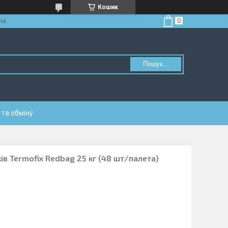
Кошик
на
Пошук...
та обміну
ів Termofix Redbag 25 кг (48 шт/палета)