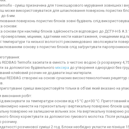
ння:
rmofix - суміш призначена для тонкошарового мурування зовнішніх і вну
іш може використовуватися для шпаклювання поверхонь пористих блокі
 до 6 мм.
лювання поверхонь пористих блоків зовні будівель слід використовув
а основи:
а основи при наклейці блоків здійснюється відповідно до ДСТУ-Н Б А.3.1
е промерзлими, міцними, здатними нести навантаження, очищеними від пи
ї температури та низької вологості рекомендовано зволожувати повер
аклюванням основу з пористих блоків слід заґрунтувати паропроникн
иготування:
ш REDBAG Termofix засипати в ємність з чистою водою (з розрахунку 4,75-5,
ти за допомогою будівельного
міксера
до утворення однорідної без гру
ваний клейовий розчин не додавати інші матеріали.
міші REDBAG створені на основі сучасних високотехнологічних рецептур
в.
приготуванні суміші використовуйте тільки в об’ємі який вказано на упак
я виконання робіт:
ід виконувати за температури основи від +5 °C до+30 °C. Приготований
івномірно нанести на горизонтальну і вертикальну поверхню блоків ша
альну поверхню не залишаючи вільних зон. На вертикальну поверхню р
ного блоку коректувати за допомогою гумового молотка. Після уклада
 розчину.
идатності розчинової суміші 2 год. Блоки необхідно укласти не пізніше 