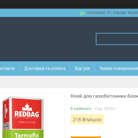
Калинина, 31, Харків, Украї
онтакти
Доставка та оплата
Відгуки
Умови повернення 
Клей для газобетонних блок
В наявності
Код:
28-90-7
218 ₴/мішок