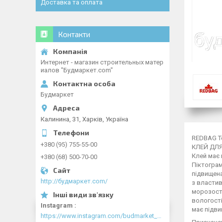
Доставка та оплата
Контакти
Интернет - магазин строительных матер
иалов "Будмаркет.com"
Будмаркет
Калинина, 31, Харків, Україна
REDBAG T
+380 (95) 755-55-00
КЛЕЙ ДЛ
Клей має 
+380 (68) 500-70-00
Піктогра
підвищена
http://будмаркет.com/
з власти
морозост
вологост
Instagram
має підви
https://www.instagram.com/budmarket_com/