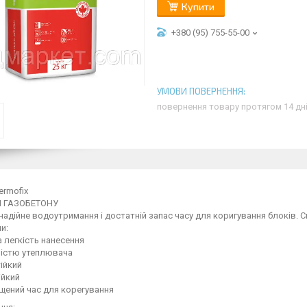
Купити
+380 (95) 755-55-00
повернення товару протягом 14 дн
ermofix
Я ГАЗОБЕТОНУ
надійне водоутримання і достатній запас часу для коригування блоків. С
ми:
 легкість нанесення
вістю утеплювача
ійкий
ійкий
щений час для корегування