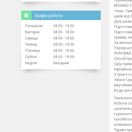
Призначе
REDBAG Te
тощо. Сум
Графік роботи
швів від 2
Для шпак
Понеділок
08:00
18:00
Підготовк
Підготовк
Вівторок
08:00
18:00
сухими, н
Середа
08:00
18:00
За високо
Четвер
08:00
18:00
Перед шп
Пʼятниця
08:00
18:00
POROBAR.
Субота
08:00
18:00
Спосіб пр
Неділя
Вихідний
Суху сумі
переміша
У пригото
Увага! Су
виробникі
Воду при 
Технологі
Роботи сл
шпателя р
горизонт
газобетон
клейового
Термін пр