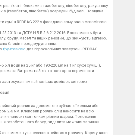
трішніх стін блоками з газобетону, пінобетону, ракушняку
в (газобетон, пінобетон) всередині будівель. Товщина
ати суміш REDBAG 222 з фасадною армуючою склосіткою.
-23:2013 та ДСТУ-Н Б В.2.6-212:2016. Блоки мають бути
лу, бруду, масел та інших речовин, що знижують адгезію.
хню блоків перед муруванням.
ою
ґрунтовкою
для гігроскопічних поверхонь REDBAG
5 л води на 25 кг або 190-220 мл на 1 кг сухої суміші),
док маси. Витримати 3 хв. та повторно перемішати.
 з застосуванням найновіших домішок світових
овці!
 клейовий розчин за допомогою зубчастої кельми або
ром 2-6 мм. Клейовий розчин слід наносити на всю
озчин наноситься тонким рівним шаром. Положення
ння газобетонного блоку, видалити можливі залишки
15 хв. з моменту нанесення клейового розчину. Коригування