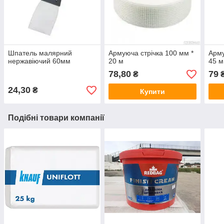
Шпатель малярний
Армуюча стрічка 100 мм *
Арму
нержавіючий 60мм
20 м
45 м
78,80
79
₴
24,30
₴
Купити
Подібні товари компанії