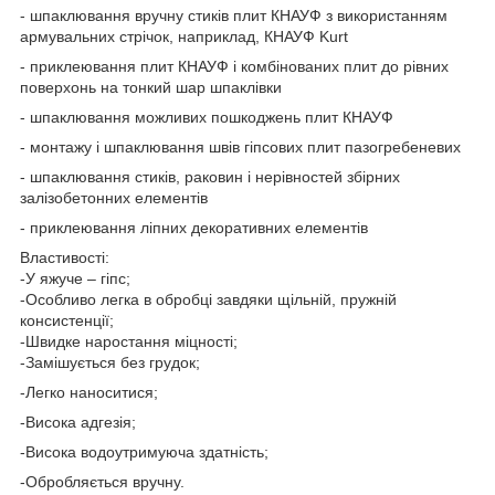
- шпаклювання вручну стиків плит КНАУФ з використанням
армувальних стрічок, наприклад, КНАУФ Kurt
- приклеювання плит КНАУФ і комбінованих плит до рівних
поверхонь на тонкий шар шпаклівки
- шпаклювання можливих пошкоджень плит КНАУФ
- монтажу і шпаклювання швів гіпсових плит пазогребеневих
- шпаклювання стиків, раковин і нерівностей збірних
залізобетонних елементів
- приклеювання ліпних декоративних елементів
Властивості:
-У яжуче – гіпс;
-Особливо легка в обробці завдяки щільній, пружній
консистенції;
-Швидке наростання міцності;
-Замішується без грудок;
-Легко наноситися;
-Висока адгезія;
-Висока водоутримуюча здатність;
-Обробляється вручну.