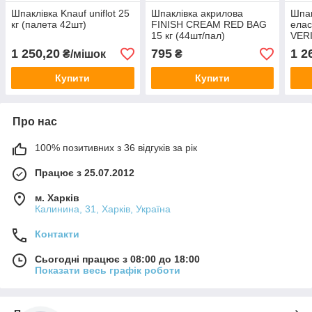
Шпаклівка Knauf uniflot 25
Шпаклівка акрилова
Шпак
кг (палета 42шт)
FINISH CREAM RED BAG
елас
15 кг (44шт/пал)
VERI
(44ш
1 250,20
795
1 2
₴/мішок
₴
Купити
Купити
Про нас
100% позитивних з 36 відгуків за рік
Працює з 25.07.2012
м. Харків
Калинина, 31, Харків, Україна
Контакти
Сьогодні працює з 08:00 до 18:00
Показати весь графік роботи