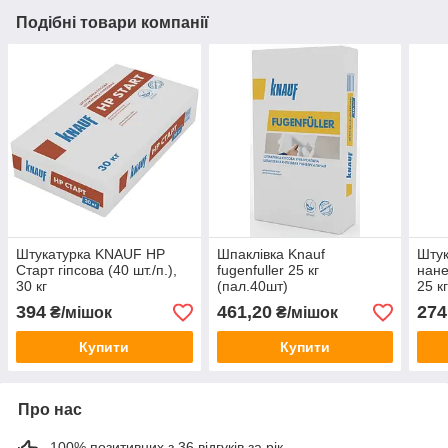
Подібні товари компанії
Штукатурка KNAUF HP
Шпаклівка Knauf
Штук
Старт гіпсова (40 шт./п.),
fugenfuller 25 кг
нан
30 кг
(пал.40шт)
25 к
394
461,20
274
₴/мішок
₴/мішок
Купити
Купити
Про нас
100% позитивних з 36 відгуків за рік