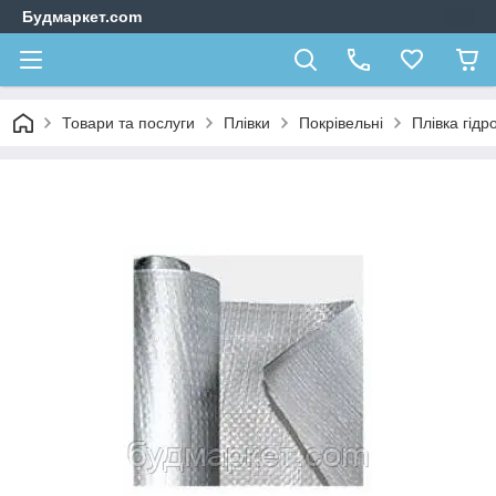
Будмаркет.com
Товари та послуги
Плівки
Покрівельні
Плівка гідр