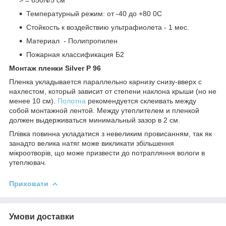
Температурный режим: от -40 до +80 0С
Стойкость к воздействию ультрафиолета - 1 мес.
Материал - Полипропилен
Пожарная классификация Б2
Монтаж пленки
Silver Р 96
Пленка укладывается параллельно карнизу снизу-вверх с
нахлестом, который зависит от степени наклона крыши (но не
менее 10 см).
Полотна
рекомендуется склеивать между
собой монтажной лентой. Между утеплителем и пленкой
должен выдерживаться минимальный зазор в 2 см.
Плівка повинна укладатися з невеликим провисанням, так як
занадто велика натяг може викликати збільшення
мікроотворів, що може призвести до потрапляння вологи в
утеплювач.
Приховати
Умови доставки