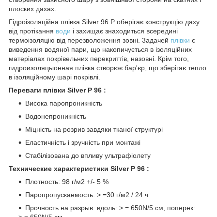
плоских дахах.
Гідроізоляційна плівка Silver 96 Р оберігає конструкцію даху
від протікання
води
і захищає знаходиться всередині
термоізоляцію від перезволоження зовні. 3адачей
плівки
є
виведення водяної пари, що накопичується в ізоляційних
матеріалах покрівельних перекриттів, назовні. Крім того,
гидроизоляцыонная плівка створює бар'єр, що зберігає тепло
в ізоляційному шарі покрівлі.
Переваги плівки Silver Р 96 :
Висока паропроникність
Водонепроникність
Міцність на розрив завдяки тканої структурі
Еластичність і зручність при монтажі
Стабілізована до впливу ультрафіолету
Технические характеристики
Silver Р 96 :
Плотность: 98 г/м2 +/- 5 %
Паропропускаемость: > =30 г/м2 / 24 ч
Прочность на разрыв: вдоль: > = 650N/5 см, поперек:
> = 650N/5 см