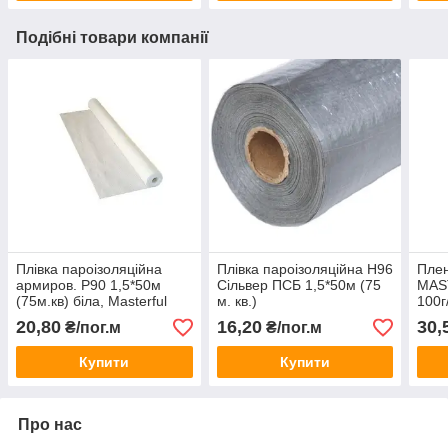
Подібні товари компанії
Плівка пароізоляційна
Плівка пароізоляційна H96
Плен
армиров. Р90 1,5*50м
Сільвер ПСБ 1,5*50м (75
MAS
(75м.кв) біла, Masterful
м. кв.)
100г
кв.)
20,80
16,20
30,
₴/пог.м
₴/пог.м
Купити
Купити
Про нас