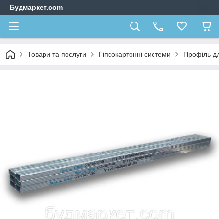
Будмаркет.com
Товари та послуги
Гіпсокартонні системи
Профіль дл