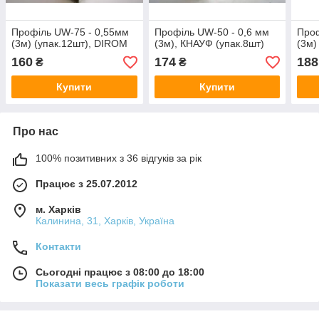
Профіль UW-75 - 0,55мм
Профіль UW-50 - 0,6 мм
Проф
(3м) (упак.12шт), DIROM
(3м), КНАУФ (упак.8шт)
(3м)
160
174
188
₴
₴
Купити
Купити
Про нас
100% позитивних з 36 відгуків за рік
Працює з 25.07.2012
м. Харків
Калинина, 31, Харків, Україна
Контакти
Сьогодні працює з 08:00 до 18:00
Показати весь графік роботи