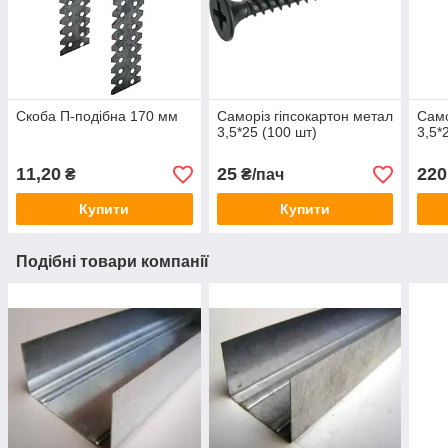
Скоба П-подібна 170 мм
Саморіз гіпсокартон метал
Само
3,5*25 (100 шт)
3,5*
11,20
25
220
₴
₴/пач
Купити
Купити
Подібні товари компанії