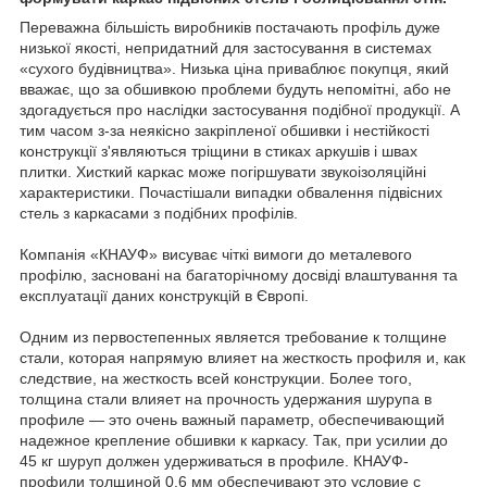
Переважна більшість виробників постачають профіль дуже
низької якості, непридатний для застосування в системах
«сухого будівництва». Низька ціна приваблює покупця, який
вважає, що за обшивкою проблеми будуть непомітні, або не
здогадується про наслідки застосування подібної продукції. А
тим часом з-за неякісно закріпленої обшивки і нестійкості
конструкції з'являються тріщини в стиках аркушів і швах
плитки. Хисткий каркас може погіршувати звукоізоляційні
характеристики. Почастішали випадки обвалення підвісних
стель з каркасами з подібних профілів.
Компанія «КНАУФ» висуває чіткі вимоги до металевого
профілю, засновані на багаторічному досвіді влаштування та
експлуатації даних конструкцій в Європі.
Одним из первостепенных является требование к толщине
стали, которая напрямую влияет на жесткость профиля и, как
следствие, на жесткость всей конструкции. Более того,
толщина стали влияет на прочность удержания шурупа в
профиле — это очень важный параметр, обеспечивающий
надежное крепление обшивки к каркасу. Так, при усилии до
45 кг шуруп должен удерживаться в профиле. КНАУФ-
профили толщиной 0,6 мм обеспечивают это условие с