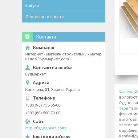
Відгуки
Доставка та оплата
Контакти
Интернет - магазин строительных матер
иалов "Будмаркет.com"
Будмаркет
Калинина, 31, Харків, Україна
Фанера
ФК
вологості
будівельн
+380 (95) 755-55-00
тари
та і
+380 (68) 500-70-00
фізико-ме
виготовл
застосову
http://будмаркет.com/
виробницт
карбаміду