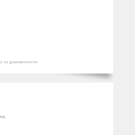
ів
за домовленістю
тю,