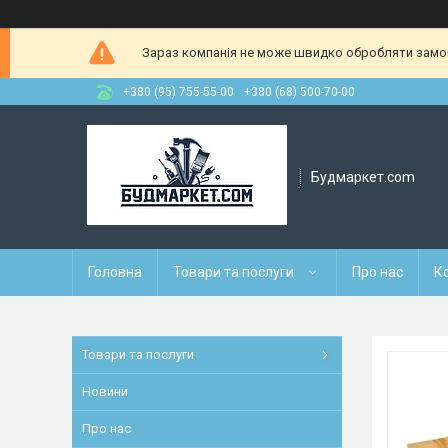
Зараз компанія не може швидко обробляти замовл
+380 (95) 755-55-00
+380 (68) 500-70-00
Будмаркет.com
Головна
Товари та послуги
Про нас
К
Товари та послуги
Новини
Про нас