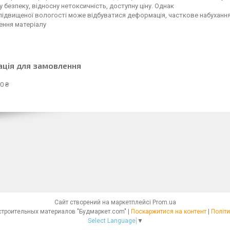
у безпеку, відносну нетоксичність, доступну ціну. Однак
підвищеної вологості може відбуватися деформація, часткове набуханн
ення матеріалу
ація для замовлення
0 ₴
Сайт створений на маркетплейсі
Prom.ua
Интернет - магазин строительных материалов "Будмаркет.com" |
Поскаржитися на контент
|
Політи
Select Language
▼