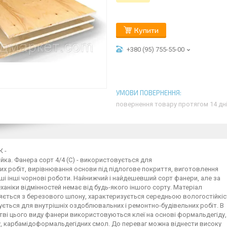
Купити
+380 (95) 755-55-00
повернення товару протягом 14 дн
 -
йка. Фанера сорт 4/4 (С) - використовується для
их робіт, вирівнювання основи під підлогове покриття, виготовлення
нші інші чорнові роботи. Найнижчий і найдешевший сорт фанери, але за
ханіки відмінностей немає від будь-якого іншого сорту. Матеріал
яється з березового шпону, характеризується середньою вологостійкіс
ється для внутрішніх оздоблювальних і ремонтно-будівельних робіт. В
ві цього виду фанери використовуються клеї на основі формальдегіду,
, карбамідоформальдегідних смол. До переваг можна віднести високу