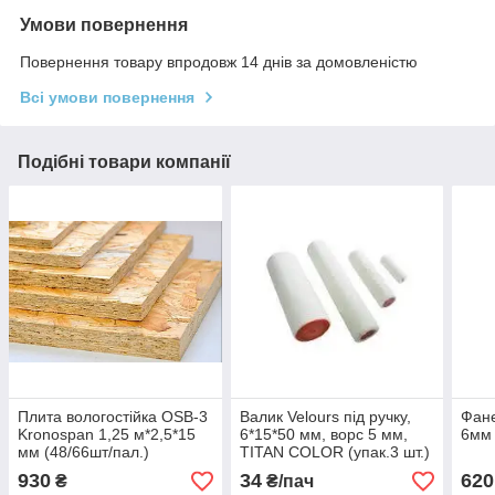
Умови повернення
Повернення товару впродовж 14 днів за домовленістю
Всі умови повернення
Подібні товари компанії
Плита вологостійка OSB-3
Валик Velours під ручку,
Фан
Kronospan 1,25 м*2,5*15
6*15*50 мм, ворс 5 мм,
6мм
мм (48/66шт/пал.)
TITAN COLOR (упак.3 шт.)
930
34
620
₴
₴/пач