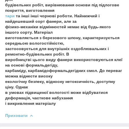
будівельних робіт, вирівнювання основи під підлогове
покриття, виготовлення
тари
та інші інші чорнові роботи. Найнижчий і
найдешевший сорт фанери, але за
фізико-механіки відмінностей немає від будь-якого
іншого сорту. Матеріал
виготовляється з березового шпону, характеризується
середньою вологостійкістю,
застосовується для внутрішніх оздоблювальних і
ремонтно-будівельних робіт. В
виробництві цього виду фанери використовуються клеї
на основі формальдегіду,
карбаміду, карбамідоформальдегідних смол. До переваг
можна віднести високу
екологічну безпеку, відносну нетоксичність, доступну
ціну. Однак
в умовах підвищеної вологості може відбуватися
деформація, часткове набухання
і викривлення матеріалу
Приховати