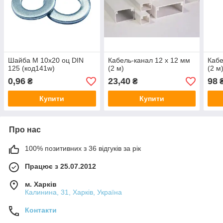
Шайба М 10х20 оц DIN
Кабель-канал 12 х 12 мм
Кабе
125 (код141w)
(2 м)
(2 м
0,96
23,40
98
₴
₴
Купити
Купити
Про нас
100% позитивних з 36 відгуків за рік
Працює з 25.07.2012
м. Харків
Калинина, 31, Харків, Україна
Контакти