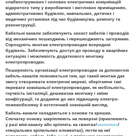
слабкострумових і силових електричних комунікацій
відкритого типу у виробничих і житлових приміщеннях,
адміністративних будівлях, навчальних, дитячих і
медичних установах під час будівництва, ремонту та
реконструкції.
Кабельні канали забезпечують захист кабелів і проводів
від механічних пошкоджень і перешкоджають загорянню.
Спрощують монтаж електропроводки всередині
будівель. Забезпечують доступ до проводу в аварійних
ситуаціях і можливість додаткового монтажу
електропроводки.
Поширеність організації електропроводки за допомогою
кабель-каналів пояснюється тим, що такий монтаж дає
змогу створювати електричні мережі, зберігаючи такі
переваги зовнішньої електропроводки, як мобільність,
гнучкість інсталяції, дешевизна монтажу і зміни
конфігурації, та додаючи до них підвищену електро-
пожежобезпеку й естетичний зовнішній вигляд.
Кабель-канали складаються з основи та кришки.
Спочатку основу закріплюють на поверхні (приклеюють
у разі міні-каналу або кріплять на гвинтах/
заклепках
/
спеціальних кріпильних елементах), потім на неї
вкладають кабель (або
дріт
), а потім усю конструкцію