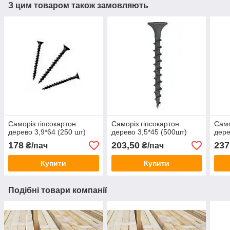
З цим товаром також замовляють
Саморіз гіпсокартон
Саморіз гіпсокартон
Само
дерево 3,9*64 (250 шт)
дерево 3,5*45 (500шт)
дере
178
203,50
237
₴/пач
₴/пач
Купити
Купити
Подібні товари компанії