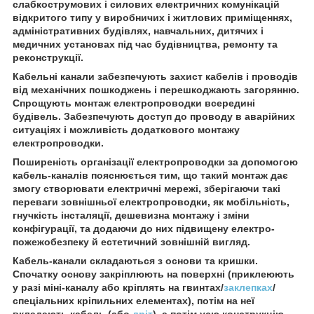
слабкострумових і силових електричних комунікацій
відкритого типу у виробничих і житлових приміщеннях,
адміністративних будівлях, навчальних, дитячих і
медичних установах під час будівництва, ремонту та
реконструкції.
Кабельні канали забезпечують захист кабелів і проводів
від механічних пошкоджень і перешкоджають загорянню.
Спрощують монтаж електропроводки всередині
будівель. Забезпечують доступ до проводу в аварійних
ситуаціях і можливість додаткового монтажу
електропроводки.
Поширеність організації електропроводки за допомогою
кабель-каналів пояснюється тим, що такий монтаж дає
змогу створювати електричні мережі, зберігаючи такі
переваги зовнішньої електропроводки, як мобільність,
гнучкість інсталяції, дешевизна монтажу і зміни
конфігурації, та додаючи до них підвищену електро-
пожежобезпеку й естетичний зовнішній вигляд.
Кабель-канали складаються з основи та кришки.
Спочатку основу закріплюють на поверхні (приклеюють
у разі міні-каналу або кріплять на гвинтах/
заклепках
/
спеціальних кріпильних елементах), потім на неї
вкладають кабель (або
дріт
), а потім усю конструкцію