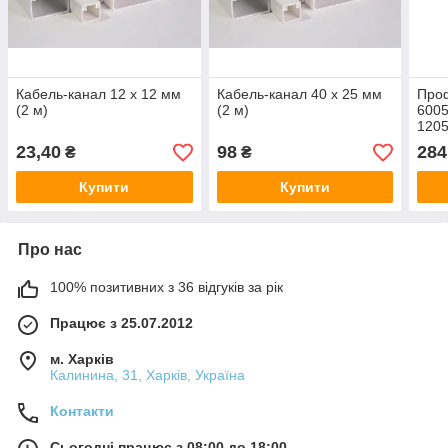
Кабель-канал 12 х 12 мм
Кабель-канал 40 х 25 мм
Про
(2 м)
(2 м)
6005
1205
2,41
23,40
98
284
₴
₴
Купити
Купити
Про нас
100% позитивних з 36 відгуків за рік
Працює з 25.07.2012
м. Харків
Калинина, 31, Харків, Україна
Контакти
Сьогодні працює з 08:00 до 18:00