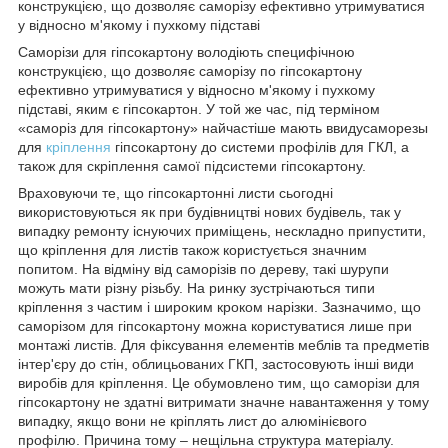
конструкцією, що дозволяє саморізу ефективно утримуватися
у відносно м'якому і пухкому підставі
Саморізи для гіпсокартону володіють специфічною
конструкцією, що дозволяє саморізу по гіпсокартону
ефективно утримуватися у відносно м'якому і пухкому
підставі, яким є гіпсокартон. У той же час, під терміном
«саморіз для гіпсокартону» найчастіше мають ввидусаморезы
для
кріплення
гіпсокартону до системи профілів для ГКЛ, а
також для скріплення самої підсистеми гіпсокартону.
Враховуючи те, що гіпсокартонні листи сьогодні
використовуються як при будівництві нових будівель, так у
випадку ремонту існуючих приміщень, нескладно припустити,
що кріплення для листів також користується значним
попитом. На відміну від саморізів по дереву, такі шурупи
можуть мати різну різьбу. На ринку зустрічаються типи
кріплення з частим і широким кроком нарізки. Зазначимо, що
саморізом для гіпсокартону можна користуватися лише при
монтажі листів. Для фіксування елементів меблів та предметів
інтер'єру до стін, облицьованих ГКП, застосовують інші види
виробів для кріплення. Це обумовлено тим, що саморізи для
гіпсокартону не здатні витримати значне навантаження у тому
випадку, якщо вони не кріплять лист до алюмінієвого
профілю. Причина тому – нещільна структура матеріалу.