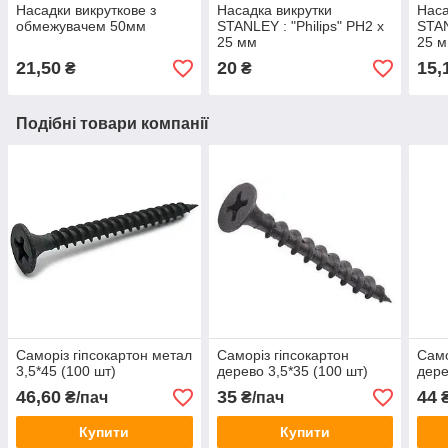
Насадки викруткове з
Насадка викрутки
Наса
обмежувачем 50мм
STANLEY : "Philips" PH2 х
STAN
25 мм
25 
21,50
20
15,
₴
₴
Подібні товари компанії
Саморіз гіпсокартон метал
Саморіз гіпсокартон
Само
3,5*45 (100 шт)
дерево 3,5*35 (100 шт)
дере
46,60
35
44
₴/пач
₴/пач
₴
Купити
Купити