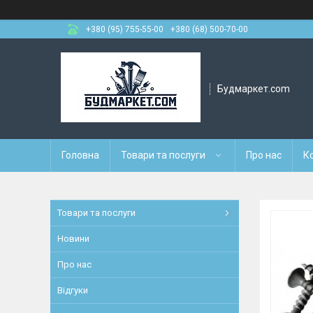
+380 (95) 755-55-00
+380 (68) 500-70-00
Будмаркет.com
Головна
Товари та послуги
Про нас
К
Товари та послуги
Новини
Про нас
Відгуки