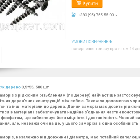
Купити
+380 (95) 755-55-00
повернення товару протягом 14 дн
г/к дерево
3,5*55, 500 шт
аморіз з рідкісним різьбленням (по дереву) найчастіше застосову
ітних дерев'яних конструкцій між собою. Також за допомогою чор
тон та інші матеріали до дерева. Даний саморіз має досить рідкісн
ися в матеріал і забезпечувати надійне з'єднання частин конструкці
 фосфатом, що забезпечує його міцність і довговічність. Чорний 
ання, але, незважаючи на це, у цього саморіза є одна особливість 
.
аморіз, незалежно від довжини і діаметра, має потайний капелюш