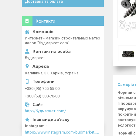
Доставка та оплата
Контакти
Интернет - магазин строительных матер
иалов "Будмаркет.com"
Будмаркет
Калинина, 31, Харків, Україна
Саморіз 
+380 (95) 755-55-00
Чорний с
+380 (68) 500-70-00
різноман
гіпсокар
вкручуват
http://будмаркет.com/
покритий
застосув
вологості
Instagram
https://www.instagram.com/budmarket_com/
Чорний с