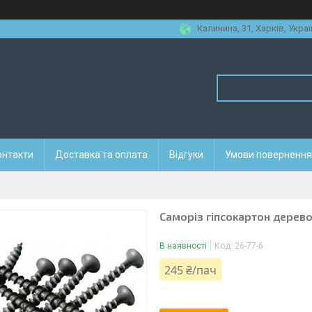
Калинина, 31, Харків, Украї
онтакти
Доставка та оплата
Відгуки
Умови повернення 
Саморіз гіпсокартон дерево
В наявності
Код:
26-77-6
245 ₴/пач