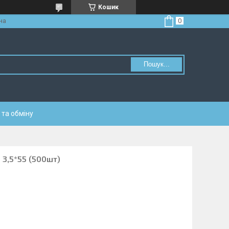
Кошик
на
Пошук...
та обміну
 3,5*55 (500шт)