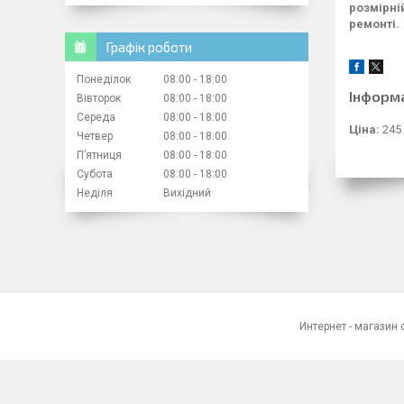
розмірній
ремонті.
Графік роботи
Понеділок
08:00
18:00
Інформ
Вівторок
08:00
18:00
Середа
08:00
18:00
Ціна:
245 
Четвер
08:00
18:00
Пʼятниця
08:00
18:00
Субота
08:00
18:00
Неділя
Вихідний