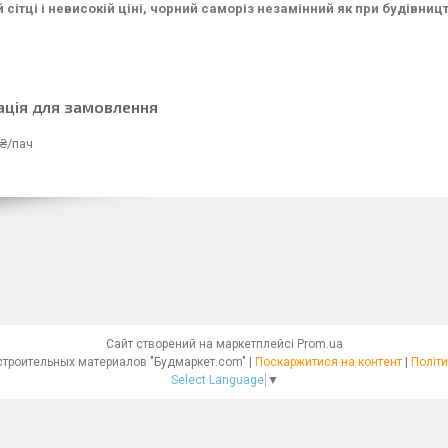
 сітці і невисокій ціні, чорний саморіз незамінний як при будівницт
ація для замовлення
₴/пач
Сайт створений на маркетплейсі
Prom.ua
Интернет - магазин строительных материалов "Будмаркет.com" |
Поскаржитися на контент
|
Політи
Select Language
▼