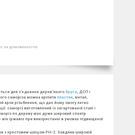
ів
за домовленістю
ється для з'єднання дерев'яного
бруса
, ДСП і
ного саморіза можна кріпити
пластик
, метал,
ий крок різьблення, що дає йому змогу легко
ї. саморіз виготовлений із загартованої сталі і
саморіз по дереву має дуже широкий спектр
- він іржавіє при використанні в умовах підвищеної
ок з хрестовим шліцом РН-2. Завдяки широкій