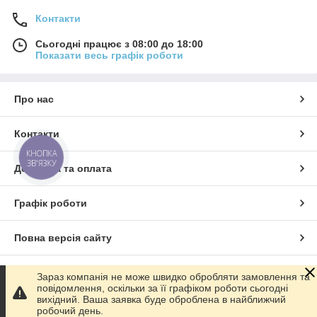
Контакти
Сьогодні працює з 08:00 до 18:00
Показати весь графік роботи
Про нас
Контакти
КНОПКА
ЗВ'ЯЗКУ
Доставка та оплата
Графік роботи
Повна версія сайту
Сайт створено на маркетплейсі
Prom.ua
Зараз компанія не може швидко обробляти замовлення та
повідомлення, оскільки за її графіком роботи сьогодні
вихідний. Ваша заявка буде оброблена в найближчий
Політика конфіденційності
робочий день.