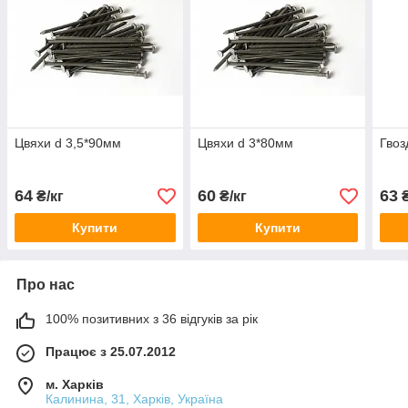
Цвяхи d 3,5*90мм
Цвяхи d 3*80мм
Гвоз
64
60
63
₴/кг
₴/кг
₴
Купити
Купити
Про нас
100% позитивних з 36 відгуків за рік
Працює з 25.07.2012
м. Харків
Калинина, 31, Харків, Україна