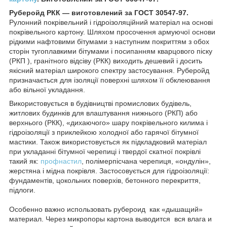
Руберойд РКК ― виготовлений за ГОСТ 30547-97.
Рулонний покрівельний і гідроізоляційний матеріал на основі
покрівельного картону. Шляхом просочення армуючої основи
рідкими нафтовими бітумами з наступним покриттям з обох
сторін тугоплавкими бітумами і посипанням кварцового піску
(РКП ), гранітного відсіву (РКК) виходить дешевий і досить
якісний матеріал широкого спектру застосування. Руберойд
призначається для ізоляції поверхні шляхом її обклеювання
або вільної укладання.
Використовується в будівництві промислових будівель,
житлових будинків для влаштування нижнього (РКП) або
верхнього (РКК), «дихаючого» шару покрівельного килима і
гідроізоляції з приклейкою холодної або гарячої бітумної
мастики. Також використовується як підкладковий матеріал
при укладанні бітумної черепиці і твердої скатної покрівлі
такий як:
профнастил
, полімерпісчана черепиця, «ондулін»,
жерстяна і мідна покрівля. Застосовується для гідроізоляції:
фундаментів, цокольних поверхів, бетонного перекриття,
підлоги.
Особенно важно использовать рубероид как «дышащий»
материал. Через микропоры картона выводится вся влага и