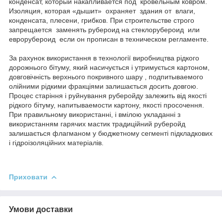
конденсат, который накапливается под кровельным ковром.
Изоляция, которая «дышит» охраняет здания от влаги,
конденсата, плесени, грибков. При строительстве строго
запрещается заменять рубероид на стеклорубероид или
еврорубероид если он прописан в техническом регламенте.
За рахунок використання в технології виробництва рідкого
дорожнього бітуму, який насичується і утримується картоном,
довговічність верхнього покривного шару , подпитываемого
олійними рідкими фракціями залишається досить довгою.
Процес старіння і руйнування руберойду залежить від якості
рідкого бітуму, напитываемости картону, якості просочення.
При правильному використанні, і вмілою укладанні з
використанням гарячих мастик традиційний руберойд
залишається флагманом у бюджетному сегменті підкладкових
і гідроізоляційних матеріалів.
Приховати
Умови доставки