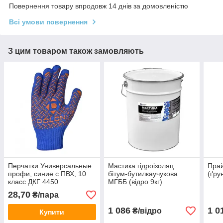
Повернення товару впродовж 14 днів за домовленістю
Всі умови повернення
З цим товаром також замовляють
Перчатки Универсальные
Мастика гідроізоляц.
Прай
профи, синие с ПВХ, 10
бітум-бутилкаучукова
(ґру
класс ДКГ 4450
МГББ (відро 9кг)
28,70
₴/пара
1 086
1 0
₴/відро
Купити