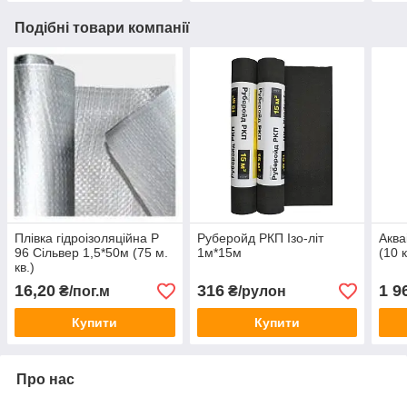
Подібні товари компанії
Плівка гідроізоляційна Р
Руберойд РКП Ізо-літ
Аква
96 Сільвер 1,5*50м (75 м.
1м*15м
(10 
кв.)
16,20
316
1 9
₴/пог.м
₴/рулон
Купити
Купити
Про нас