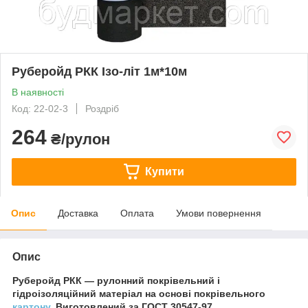
Руберойд РКК Ізо-літ 1м*10м
В наявності
Код: 22-02-3
Роздріб
264
₴/рулон
Купити
Опис
Доставка
Оплата
Умови повернення
Опис
Руберойд РКК ― рулонний покрівельний і
гідроізоляційний матеріал на основі покрівельного
картону
. Виготовлений за ГОСТ 30547-97.