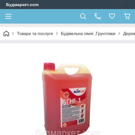
Будмаркет.com
Товари та послуги
Будівельна хімія ,Грунтовки
Дерев