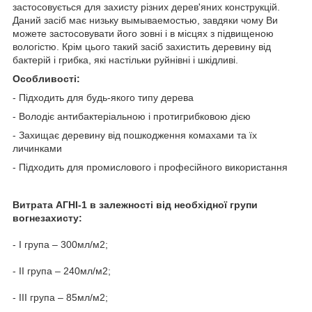
застосовується для захисту різних дерев'яних конструкцій.
Даний засіб має низьку вымываемостью, завдяки чому Ви
можете застосовувати його зовні і в місцях з підвищеною
вологістю. Крім цього такий засіб захистить деревину від
бактерій і грибка, які настільки руйнівні і шкідливі.
Особливості:
- Підходить для будь-якого типу дерева
- Володіє антибактеріальною і протигрибковою дією
- Захищає деревину від пошкодження комахами та їх
личинками
- Підходить для промислового і професійного використання
Витрата АГНІ-1 в залежності від необхідної групи
вогнезахисту:
- I група – 300мл/м2;
- II група – 240мл/м2;
- III група – 85мл/м2;