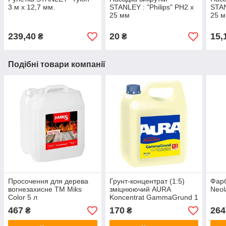
3 м х 12,7 мм.
STANLEY : "Philips" PH2 х
STAN
25 мм
25 
239,40
20
15,
₴
₴
Подібні товари компанії
Просочення для дерева
Грунт-концентрат (1:5)
Фарб
вогнезахисне ТМ Miks
зміцнюючий AURA
Neol
Color 5 л
Koncentrat GammaGrund 1
л
467
170
264
₴
₴