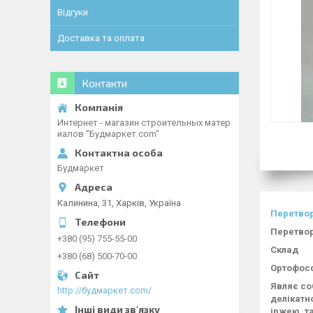
Відгуки
Доставка та оплата
Контакти
Интернет - магазин строительных матер
иалов "Будмаркет.com"
Будмаркет
Калинина, 31, Харків, Україна
Перетвор
Перетвор
+380 (95) 755-55-00
Склад
+380 (68) 500-70-00
Ортофос
Являє со
http://будмаркет.com/
делікатн
іржею, т