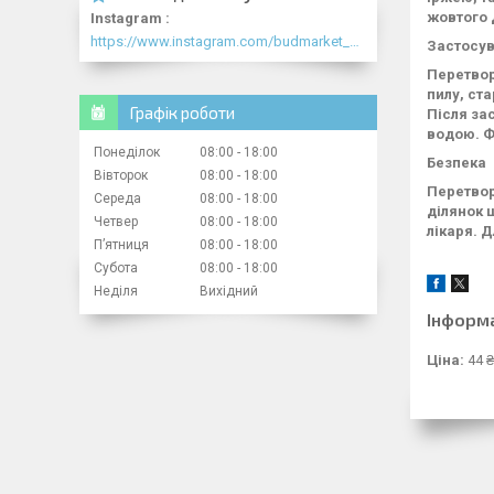
жовтого 
Instagram
https://www.instagram.com/budmarket_com/
Застосу
Перетвор
пилу, ст
Графік роботи
Після за
водою. Ф
Понеділок
08:00
18:00
Безпека
Вівторок
08:00
18:00
Перетвор
Середа
08:00
18:00
ділянок 
Четвер
08:00
18:00
лікаря. 
Пʼятниця
08:00
18:00
Субота
08:00
18:00
Неділя
Вихідний
Інформ
Ціна:
44 ₴