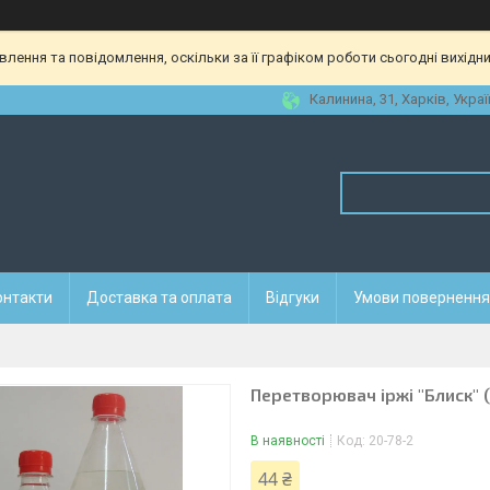
ення та повідомлення, оскільки за її графіком роботи сьогодні вихідн
Калинина, 31, Харків, Украї
онтакти
Доставка та оплата
Відгуки
Умови повернення 
Перетворювач іржі "Блиск" (
В наявності
Код:
20-78-2
44 ₴