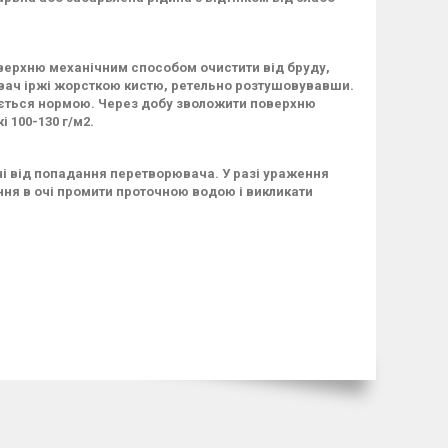
верхню механічним способом очистити від бруду,
рювач іржі жорсткою кистю, ретельно розтушовувавши.
ається нормою. Через добу зволожити поверхню
 100-130 г/м2.
і від попадання перетворювача. У разі ураження
ння в очі промити проточною водою і викликати