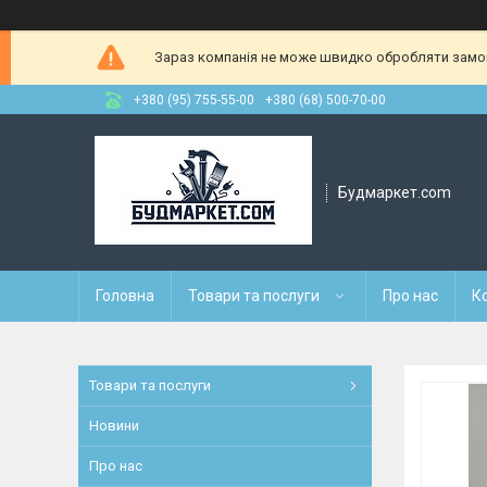
Зараз компанія не може швидко обробляти замовл
+380 (95) 755-55-00
+380 (68) 500-70-00
Будмаркет.com
Головна
Товари та послуги
Про нас
К
Товари та послуги
Новини
Про нас