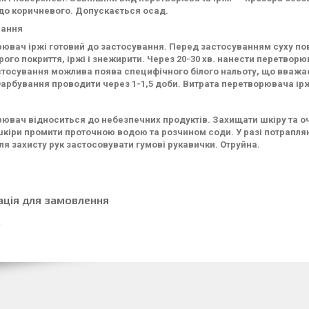
до коричневого. Допускається осад.
вання
ювач іржі готовий до застосування. Перед застосуванням суху по
арого покриття, іржі і знежирити. Через 20-30 хв. нанести перетво
стосування можлива поява специфічного білого нальоту, що вваж
арбування проводити через 1-1,5 доби. Витрата перетворювача іржі
ювач відноситься до небезпечних продуктів. Захищати шкіру та оч
шкіри промити проточною водою та розчином соди. У разі потрапля
Для захисту рук застосовувати гумові рукавички. Отруйна.
ація для замовлення