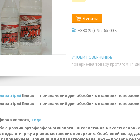
Купити
+380 (95) 755-55-00
повернення товару протягом 14 дн
ювач іржі
Блиск ― призначений для обробки металевих поверхонь
ювач іржі Блиск ― призначений для обробки металевих поверхон
форна кислота,
вода
.
бою розчин ортофосфорної кислоти. Використання в якості основн
о видаляти іржу з різних металевих поверхонь. Особливий склад 
ак і поверхневі. Зовнішній вид перетворювача іржі ― прозора безба