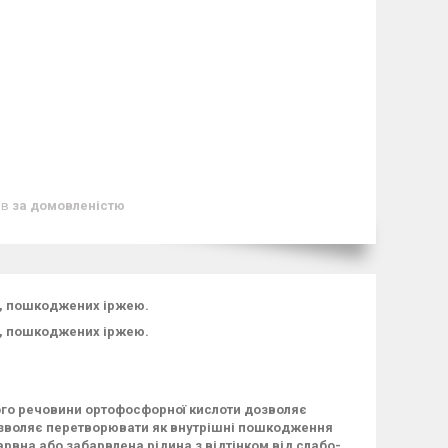
ів
за домовленістю
, пошкоджених іржею.
ь, пошкоджених іржею.
ого речовини ортофосфорної кислоти дозволяє
дозволяє перетворювати як внутрішні пошкодження
рвна або забарвлена рідина з відтінком від слабо-