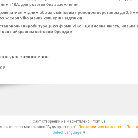
ням і 10А, для розеток без заземлення.
ключатися мідним або алюмінієвим проводом перетином до 2,5 мм2
кої ж серії Viko різних кольорів і відтінків.
становочні вироби турецької фірми ViKo - це висока якість, низька 
ться найкращим світовим брендам.
ація для замовлення
0 ₴
Сайт створений на маркетплейсі
Prom.ua
Интернет - магазин строительных материалов "Будмаркет.com" |
Поскаржитися на контент
|
Політи
Select Language
▼