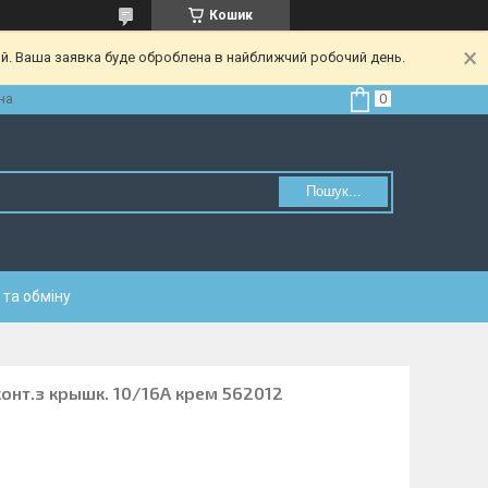
Кошик
ий. Ваша заявка буде оброблена в найближчий робочий день.
на
Пошук...
та обміну
 конт.з крышк. 10/16А крем 562012