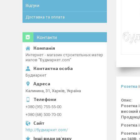
Відгуки
Доставка та оплата
Контакти
Интернет - магазин строительных матер
иалов "Будмаркет.com"
Будмаркет
Розетка
і
Калинина, 31, Харків, Україна
Опис:
Розетка 
+380 (95) 755-55-00
високий 
+380 (68) 500-70-00
Продукці
Розетка 
http://будмаркет.com/
Розетка 
до 240В,