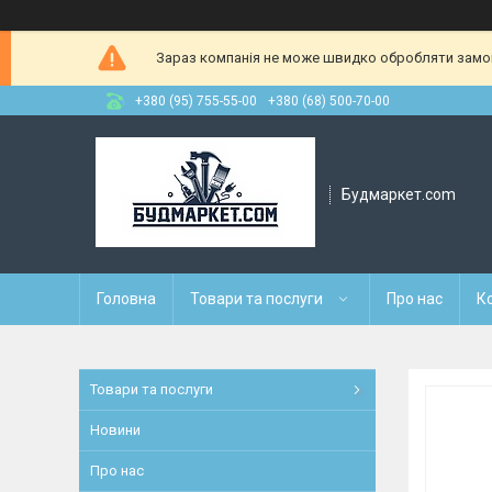
Зараз компанія не може швидко обробляти замовл
+380 (95) 755-55-00
+380 (68) 500-70-00
Будмаркет.com
Головна
Товари та послуги
Про нас
К
Товари та послуги
Новини
Про нас