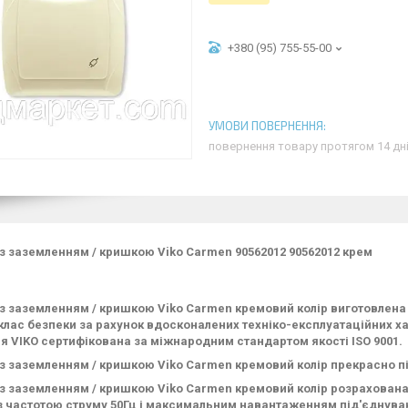
+380 (95) 755-55-00
повернення товару протягом 14 дн
з заземленням / кришкою Viko Carmen 90562012 90562012 крем
із заземленням / кришкою Viko Carmen кремовий колір виготовлена 
клас безпеки за рахунок вдосконалених техніко-експлуатаційних хар
я VIKO сертифікована за міжнародним стандартом якості ISO 9001.
із заземленням / кришкою Viko Carmen кремовий колір прекрасно п
із заземленням / кришкою Viko Carmen кремовий колір розрахована 
 з частотою струму 50Гц і максимальним навантаженням під'єднува