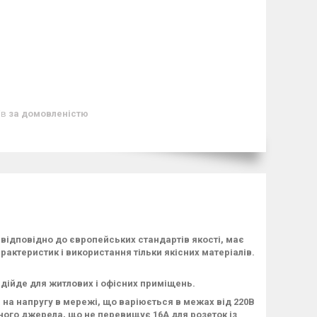
ів
за домовленістю
відповідно до європейських стандартів якості, має
актеристик і використання тільки якісних матеріалів.
ідійде для житлових і офісних приміщень.
на напругу в мережі, що варіюється в межах від 220В
ного джерела, що не перевищує 16А для розеток із