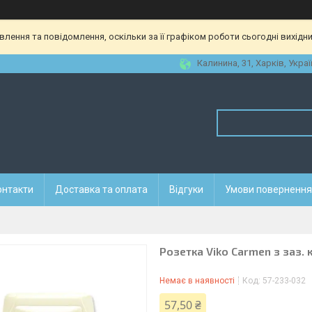
ення та повідомлення, оскільки за її графіком роботи сьогодні вихідн
Калинина, 31, Харків, Украї
онтакти
Доставка та оплата
Відгуки
Умови повернення 
Розетка Viko Carmen з заз.
Немає в наявності
Код:
57-233-032
57,50 ₴