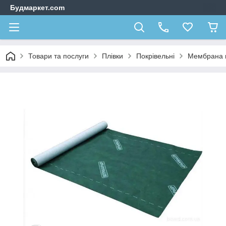
Будмаркет.com
Товари та послуги
Плівки
Покрівельні
Мембрана ві