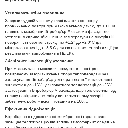
Утеплювати стіни правильно
Завдяки чудовій у своєму класі властивості опору
проникненню повітря при максимальному тиску до 100 Па,
наявність мембрани Вітробар'єр™ системи фасадного
утеплення сприяє збільшенню температури на внутрішній
поверхні стінової конструкції на +1,2° до +2,0°С для
мінераловатних і до +3,5 С для скловатних теплоізоляції (за
результатами випробувань в НДІБК).
Зберігайте інвестиції у утеплення
При максимально можливих швидкостях повітря в
повітряному зазорі зниження опору теплопередачі без
застосування Вітробар'єр у мінераловатної теплоізоляції
знижується до -16%, у скловатного теплоізоляції до -26%.
Застосування Вітробар'єр™ захищає шар теплоізоляції від
впливу повітряних потоків у вентильованому зазорі і
забезпечує роботу всієї її товщини на 100%.
Ефективна гідроізоляція
Вітробар'єр є гідрозахисної мембраною і гарантовано
захищає теплоізоляцію від впливу атмосферних опадів на
етапі будівництва і в процесі експлуатації.