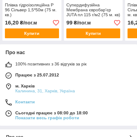
Плівка гідроізоляційна Р
Супердифузійна
Плів
96 Сільвер 1,5*50м (75 м.
Мембрана євробар'єр
Сіль
кв.)
JUTA пл 115 г/м2 (75 м. кв)
м. кв
16,20
99
16,
₴/пог.м
₴/пог.м
Купити
Купити
Про нас
100% позитивних з 36 відгуків за рік
Працює з 25.07.2012
м. Харків
Калинина, 31, Харків, Україна
Контакти
Сьогодні працює з 08:00 до 18:00
Показати весь графік роботи
Про нас