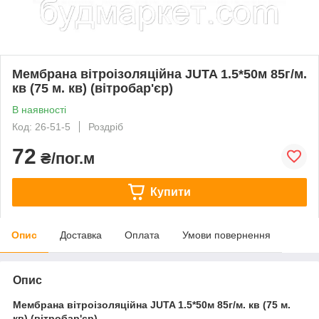
Мембрана вітроізоляційна JUTA 1.5*50м 85г/м.
кв (75 м. кв) (вітробар'єр)
В наявності
Код: 26-51-5
Роздріб
72
₴/пог.м
Купити
Опис
Доставка
Оплата
Умови повернення
Опис
Мембрана вітроізоляційна JUTA 1.5*50м 85г/м. кв (75 м.
кв) (вітробар'єр)