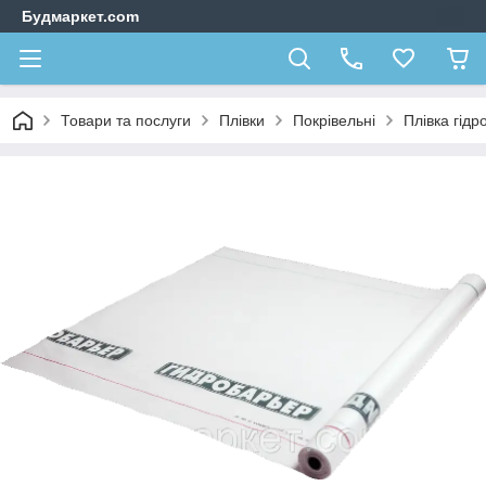
Будмаркет.com
Товари та послуги
Плівки
Покрівельні
Плівка гідр