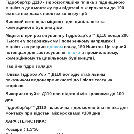
Гідробар'єр Д110 - гідроізоляційна плівка з підвищеною
міцністю для монтажу при відстані між кроквами до 100
см скатних дахах простих конструкцій
Високий потенціал міцності для цивільного та
комерційного будівництва
Міцність при розтягуванні у Гідробар'єр™ Д110 понад 200
Ньютон у поздовжньому і поперечному напрямках і
міцність на розрив
цвяхом
понад 190 Ньютон. Це гарний
потенціал для застосування
плівки
в промисловому,
комерційному та цивільному будівництві.
Надійна гідроізоляція
Плівка Гідробар'єр™ Д110 володіє стабільним
показником водонепроникності до і після тесту на
старіння.
Використовуйте Д110 при відстані між кроквами до 100
див.
Гідробар'єр™ Д110 - класична гідроізоляційна плівка для
монтажу при відстані між кроквами <100 див.
ХАРАКТЕРИСТИКА:
Розміри : 1,5*50