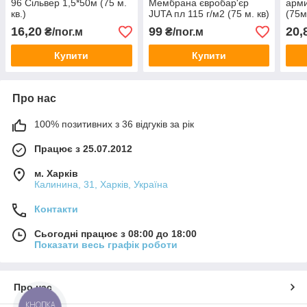
96 Сільвер 1,5*50м (75 м.
Мембрана євробар'єр
арми
кв.)
JUTA пл 115 г/м2 (75 м. кв)
(75м
16,20
99
20,
₴/пог.м
₴/пог.м
Купити
Купити
Про нас
100% позитивних з 36 відгуків за рік
Працює з 25.07.2012
м. Харків
Калинина, 31, Харків, Україна
Контакти
Сьогодні працює з 08:00 до 18:00
Показати весь графік роботи
Про нас
КНОПКА