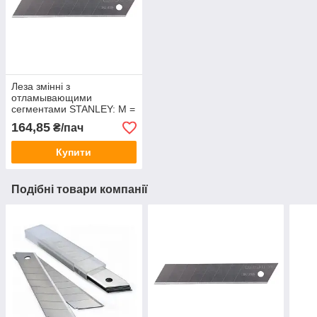
Леза змінні з
отламывающими
сегментами STANLEY: M =
18 мм. 10 (шт / уп.)
164,85
₴/пач
Купити
Подібні товари компанії