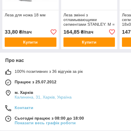
Леза для ножа 18 мм
Леза змінні з
Леза
отламывающими
сегм
сегментами STANLEY: M =
18х0
18 мм. 10 (шт / уп.)
HAIS
33,80
164,85
147
₴/пач
₴/пач
Купити
Купити
Про нас
100% позитивних з 36 відгуків за рік
Працює з 25.07.2012
м. Харків
Калинина, 31, Харків, Україна
Контакти
Сьогодні працює з 08:00 до 18:00
Показати весь графік роботи