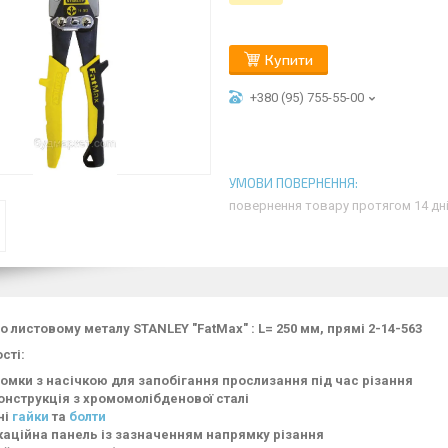
Купити
+380 (95) 755-55-00
повернення товару протягом 14 дн
о листовому металу STANLEY "FatMax" : L= 250 мм, прямі 2-14-563
сті:
ромки з насічкою для запобігання прослизання під час різання
онструкція з хромомолібденової сталі
ні
гайки
та
болти
каційна панель із зазначенням напрямку різання