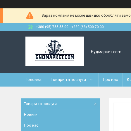
Зараз компанія не може швидко обробляти замовл
+380 (95) 755-55-00
+380 (68) 500-70-00
Будмаркет.com
Головна
Товари та послуги
Про нас
К
Товари та послуги
Новини
Про нас