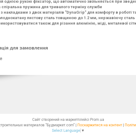
й однією рукою фіксатор, що автоматично звільняється при зведе
 спіральна пружина для тривалого терміну служби
 з накладками з двох матеріалів "DynaGrip" для комфорту в роботі 
олоднокатану листову сталь товщиною до 1.2 мм, нержавіючу сталь
икористовуватися також для різання алюмінію, міді, металевої сітк
ація для замовлення
 ₴
Сайт створений на маркетплейсі
Prom.ua
Интернет - магазин строительных материалов "Будмаркет.com" |
Поскаржитися на контент
|
Політи
Select Language
▼