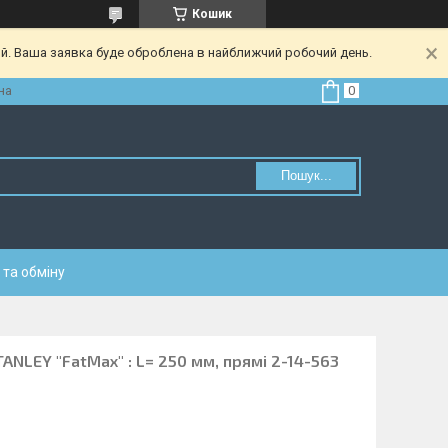
Кошик
ий. Ваша заявка буде оброблена в найближчий робочий день.
на
Пошук...
та обміну
ANLEY "FatMax" : L= 250 мм, прямі 2-14-563