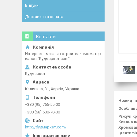
Відгуки
Доставка та оплата
Контакти
Интернет - магазин строительных матер
иалов "Будмаркет.com"
Будмаркет
Калинина, 31, Харків, Україна
Ножиці п
+380 (95) 755-55-00
Особливо
+380 (68) 500-70-00
Ріжучі к
Кована к
http://будмаркет.com/
Хромова
Ідентифі