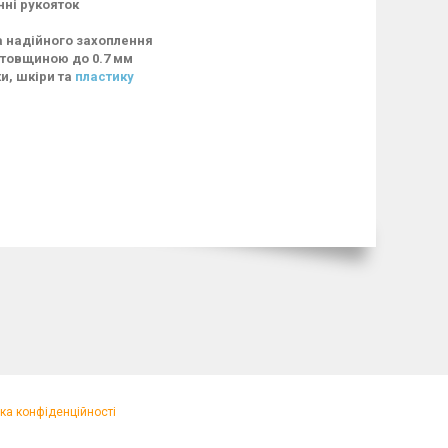
нні рукояток
та надійного захоплення
 товщиною до 0.7 мм
и, шкіри та
пластику
ка конфіденційності