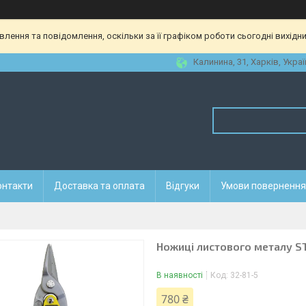
ення та повідомлення, оскільки за її графіком роботи сьогодні вихідн
Калинина, 31, Харків, Украї
онтакти
Доставка та оплата
Відгуки
Умови повернення 
Ножиці листового металу ST
В наявності
Код:
32-81-5
780 ₴