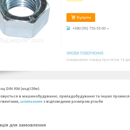
Купити
+380 (95) 755-55-00
повернення товару протягом 14 дн
оц DIN 934 (код120w)
овується в машинобудуванні, приладобудуванні та інших промислов
, гвинтами,
шпильками
з відповідним розміром різьби
ація для замовлення