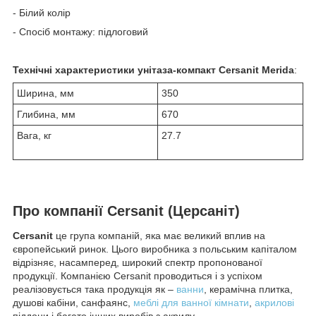
- Білий колір
- Спосіб монтажу: підлоговий
Технічні характеристики унітаза-компакт Cersanit
Merida
:
Ширина, мм
350
Глибина, мм
670
Вага, кг
27.7
Про компанії Cersanit (Церсаніт)
Cersanit
це група компаній, яка має великий вплив на
європейський ринок. Цього виробника з польським капіталом
відрізняє, насамперед, широкий спектр пропонованої
продукції. Компанією Cersanit проводиться і з успіхом
реалізовується така продукція як –
ванни
, керамічна плитка,
душові кабіни, санфаянс,
меблі для ванної кімнати
,
акрилові