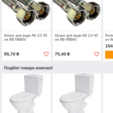
Шланг для води АБ 1/2 50
Шланг для води АБ 1/2 40
Колі
см ВВ HBB50
см ВВ HBB40
ун.
154
85,70
75,40
₴
₴
Подібні товари компанії