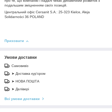
про те, що компанію і надалі чекає динамічний розвиток з
подальшим зміцненням своїх позицій.
Центральний офіс Cersanit S.A.: 25-323 Kielce, Aleja
Solidarności 36 POLAND
Приховати
Умови доставки
Самовивіз
➤ Доставка кур'єром
➤ НОВА ПОШТА
➤ Делівері
Всі умови доставки