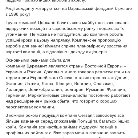
піддони і багато інших виробів з акрилу.
Акції холдингу котируються на Варшавській фондовій біржі ще
з 1998 року!
Група компаній Церсаніт бачить своє майбутнє в завоюванні
лідируючих позицій на європейському ринку і подальше їх
утримання. Не можна не погодитися, що компанія робить
успішні кроки в цьому напрямку. Комплексне пропозицію
виробів для ванної кімнати сприяє планомірному зростання
вартості компанії, а відповідно і доходу акціонерів.
Основными рынками сбыта для
компании
Церсанит
являются страны Восточной Европы –
Украина и Россия. Довольно много товаров реализуется и на
территории Европейского Союза, в таких странах как Дания,
Эстония, Латвия, Литва, Швеция, Венгрия, Словакия,
Ирландия, Великобритания, Болгария, Румыния, Франция,
Германия. Маркетинговые специалисты постоянно работают
над расширением рынка сбыта, что говорит о хороших
перспективах компании.
З кожним роком продукція компанії Cersanit завойовує все
більше визнання серед споживачів Польщі та багатьох інших
країн. Компанія все частіше займає лідируючі позиції в
профільних рейтингах. Вже зараз можна впевнено заявить