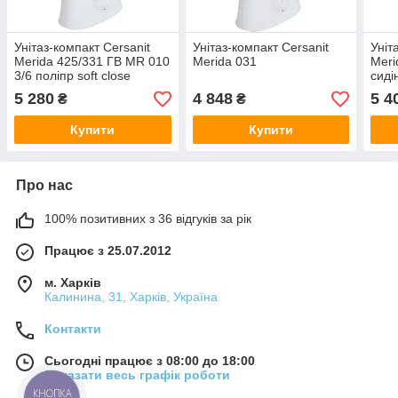
Унітаз-компакт Cersanit
Унітаз-компакт Cersanit
Уніт
Merida 425/331 ГВ MR 010
Merida 031
Meri
3/6 поліпр soft close
сиді
722
5 280
4 848
5 4
₴
₴
Купити
Купити
Про нас
100% позитивних з 36 відгуків за рік
Працює з 25.07.2012
м. Харків
Калинина, 31, Харків, Україна
Контакти
Сьогодні працює з 08:00 до 18:00
Показати весь графік роботи
КНОПКА