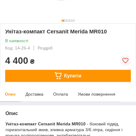
Унітаз-компакт Cersanit Merida MR010
В наявності
Код: 14-26-4
Роздріб
4 400
₴
Купити
Опис
Доставка
Оплата
Умови повернення
Опис
Унітаз-компакт Cersanit Merida MR010
- боковий підвід,
горизонтальний змив, зливна арматура 3/6 літра, сидіння і
кришка поліпропіленове, антибактеріальні.