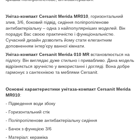
Унітаз-компакт
Cersanit
Merida MR010
, горизонтальний
злив, 3/6, боковий підвід, сидіння поліпропіленове
антибактеріальну – одна з найпопулярніших моделей. Він
порадує Вас своєю практичністю і функціональністю.
Сучасний дизайн дозволить йому стати елегантним
доповненням інтер'єру ванної кімнати.
Унітаз-компакт
Cersanit
Merida
010 MR
встановлюється на
підлогу. Він виглядає дуже стильно і привабливо. Дана модель
відрізняється зручністю у використанні і догляді. Вона добре
гармонує з сантехнікою та меблями Cersanit.
Основні характеристики унітаза-компакт Cersanit
Merida
MR010
:
- Підведення води збоку
- Горизонтальний стік
- Поліпропіленове антибактеріальну сидіння
- Бачок з функцією 3/6
- Матеріал: кераміка