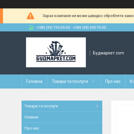
Зараз компанія не може швидко обробляти замовл
+380 (95) 755-55-00
+380 (68) 500-70-00
Будмаркет.com
Головна
Товари та послуги
Про нас
К
Товари та послуги
Новини
Про нас