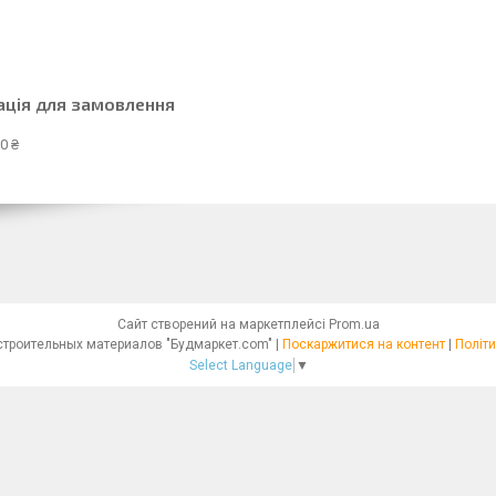
ація для замовлення
0 ₴
Сайт створений на маркетплейсі
Prom.ua
Интернет - магазин строительных материалов "Будмаркет.com" |
Поскаржитися на контент
|
Політи
Select Language
▼