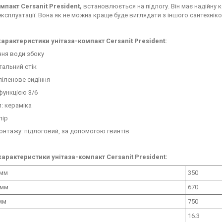
омпакт
Cersanit
President,
встановлюється на підлогу. Він має надійну 
експлуатації. Вона як не можна краще буде виглядати з іншого сантехніко
характеристики унітаза-компакт Cersanit President:
ння води збоку
тальний стік
піленове сидіння
 функцією 3/6
л: кераміка
лір
монтажу: підлоговий, за допомогою гвинтів
характеристики унітаза-компакт Cersanit President:
 мм
350
 мм
670
мм
750
16.3