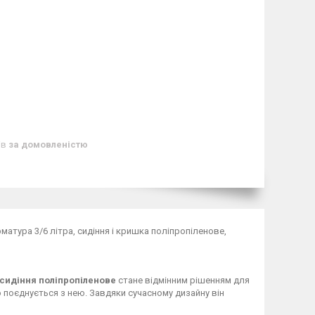
ів
за домовленістю
рматура 3/6 літра, сидіння і кришка поліпропіленове,
, сидіння поліпропіленове
стане відмінним рішенням для
о поєднується з нею. Завдяки сучасному дизайну він