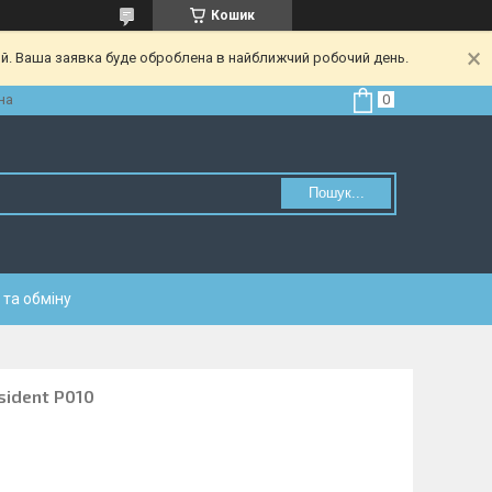
Кошик
ий. Ваша заявка буде оброблена в найближчий робочий день.
на
Пошук...
та обміну
sident P010