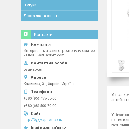
Відгуки
Доставка та оплата
Контакти
Интернет - магазин строительных матер
иалов "Будмаркет.com"
Будмаркет
Калинина, 31, Харків, Україна
Унітаз-ко
+380 (95) 755-55-00
антибакте
+380 (68) 500-70-00
Унітаз-к
http://будмаркет.com/
Вашої ван
гармонійн