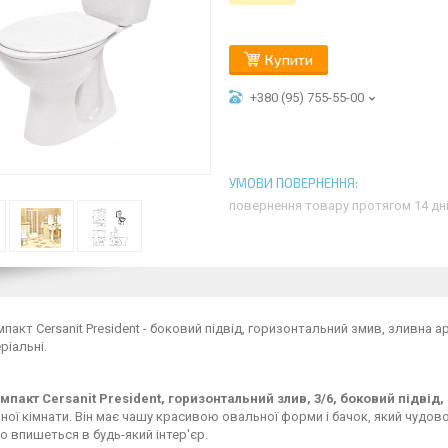
Купити
+380 (95) 755-55-00
повернення товару протягом 14 дн
мпакт Cersanit President - боковий підвід, горизонтальний змив, зливна а
ріальні.
омпакт
Cersanit
President, горизонтальний злив, 3/6, боковий підвід
ної кімнати. Він має чашу красивою овальної форми і бачок, який чудов
о впишеться в будь-який інтер'єр.