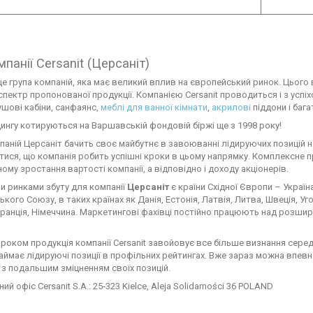
панії Cersanit (Церсаніт)
е група компаній, яка має великий вплив на європейський ринок. Цього
пектр пропонованої продукції. Компанією Cersanit проводиться і з успі
ушові кабіни, санфаянс,
меблі для ванної кімнати
,
акрилові
піддони і бага
дингу котируються на Варшавській фондовій біржі ще з 1998 року!
паній Церсаніт бачить своє майбутнє в завоюванні лідируючих позицій 
тися, що компанія робить успішні кроки в цьому напрямку. Комплексне 
ому зростання вартості компанії, а відповідно і доходу акціонерів.
 ринками збуту для компанії
Церсаніт
є країни Східної Європи – Україна
кого Союзу, в таких країнах як Данія, Естонія, Латвія, Литва, Швеція, Уг
Франція, Німеччина. Маркетингові фахівці постійно працюють над розшир
роком продукція компанії Cersanit завойовує все більше визнання серед
аймає лідируючі позиції в профільних рейтингах. Вже зараз можна впевн
з подальшим зміцненням своїх позицій.
й офіс Cersanit S.A.: 25-323 Kielce, Aleja Solidarności 36 POLAND