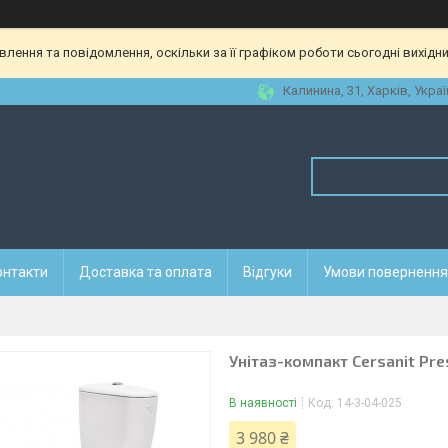
ення та повідомлення, оскільки за її графіком роботи сьогодні вихідн
Калинина, 31, Харків, Украї
онтакти
Доставка та оплата
Відгуки
Умови повернення 
Унітаз-компакт Cersanit Pre
В наявності
Код:
14-3-04-025
3 980 ₴