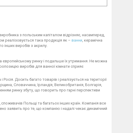
 виробника з польським капіталом відрізняє, насамперед,
хом реалізовується така продукція як –
ванни
, керамічна
то інших виробів з акрилу.
на європейському ринку і подальше їх утримання. Не можна
пропозицію виробів для ванної кімнати сприяє
 і Росія. Досить багато товарів і реалізується на території
орщина, Словаччина, Ірландія, Великобританія, Болгарія,
енням ринку збуту, що говорить про гарні перспективи
 споживачів Польщі та багатьох інших країн. Компанія все
ено заявить про те, що компанію і надалі чекає динамічний