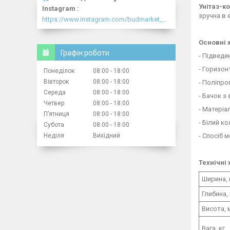
Унітаз-к
Instagram
зручна в 
https://www.instagram.com/budmarket_com/
Основні 
Графік роботи
- Підведе
- Горизон
Понеділок
08:00
18:00
Вівторок
08:00
18:00
- Поліпро
Середа
08:00
18:00
- Бачок з
Четвер
08:00
18:00
- Матеріа
Пʼятниця
08:00
18:00
- Білий ко
Субота
08:00
18:00
Неділя
Вихідний
- Спосіб 
Технічні 
Ширина,
Глибина,
Висота, 
Вага, кг