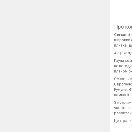
Про ком
Cersanit
ц
широкий с
плитка, д
Акції хол
Група ком
не погоди
планомірн
Основними
Європейсь
Румунія, 
компанії.
З кожним 
частіше з
розвиток 
Центральни