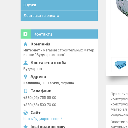
Відгуки
Доставка та оплата
Контакти
Интернет - магазин строительных матер
иалов "Будмаркет.com"
Будмаркет
Калинина, 31, Харків, Україна
Призначе
+380 (95) 755-55-00
конструкц
конструкц
+380 (68) 500-70-00
Матеріал 
осередків
http://будмаркет.com/
Властивос
витримує 