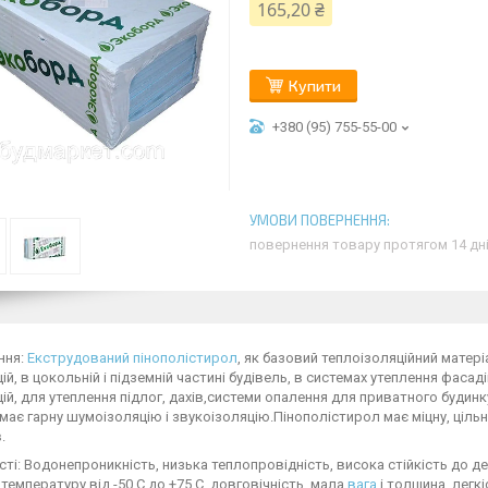
165,20 ₴
Купити
+380 (95) 755-55-00
повернення товару протягом 14 дн
ння:
Екструдований пінополістирол
, як базовий теплоізоляційний матер
ій, в цокольній і підземній частині будівель, в системах утеплення фаса
ій, для утеплення підлог, дахів,системи опалення для приватного будинку
має гарну шумоізоляцію і звукоізоляцію.Пінополістирол має міцну, ціл
.
ті: Водонепроникність, низька теплопровідність, висока стійкість до де
температуру від -50 С до +75 С, довговічність, мала
вага
і толщина, легкі