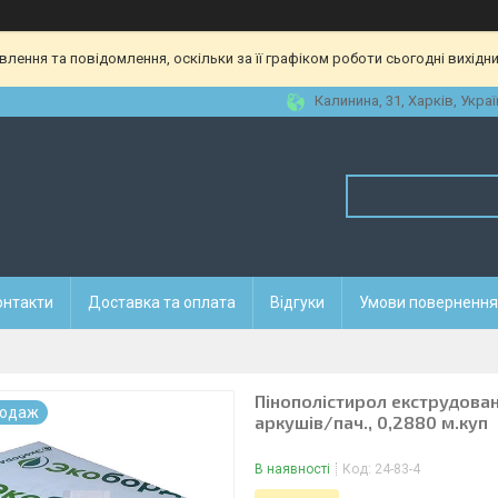
ення та повідомлення, оскільки за її графіком роботи сьогодні вихідн
Калинина, 31, Харків, Украї
онтакти
Доставка та оплата
Відгуки
Умови повернення 
Пінополістирол екструдован
родаж
аркушів/пач., 0,2880 м.куп
В наявності
Код:
24-83-4