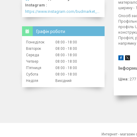
матеріало
Instagram
ширину - 
https://www.instagram.com/budmarket_com/
Спосіб за
Профільне
профіль U
Графік роботи
конструкц
Профілі, 
Понеділок
08:00
18:00
напрямку 
Вівторок
08:00
18:00
Середа
08:00
18:00
Четвер
08:00
18:00
Інформ
Пʼятниця
08:00
18:00
Субота
08:00
18:00
Ціна:
277
Неділя
Вихідний