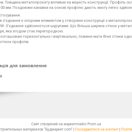
м. Товщина металопрокату впливає на міцність конструкції. Профіль скл
100 мм. Поздовжні канавки на основі профілю дають змогу легко здійсн
стосування:
 з'єднання є опорним елементом у створенні конструкції з металопрока
W. З'єднання здійснюється шурупами. Що більша ширина стінок у металев
ія, яка згодом стає перегородкою.
розташовані горизонтально і вертикально, повинні мати бічні стінки о
стінок профілів.
ація для замовлення
 ₴
Сайт створений на маркетплейсі
Prom.ua
Интернет - магазин строительных материалов "Будмаркет.com" |
Поскаржитися на контент
|
Політи