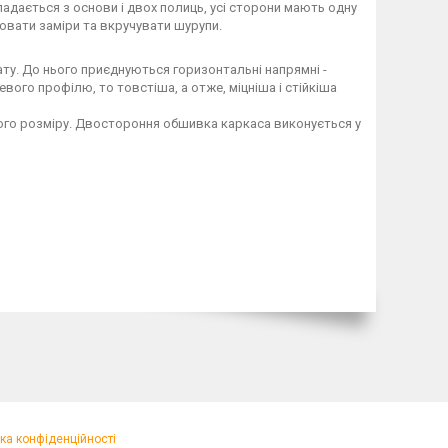
адається з основи і двох полиць, усі сторони мають одну
ювати заміри та вкручувати шурупи.
ту. До нього приєднуються горизонтальні напрямні -
ого профілю, то товстіша, а отже, міцніша і стійкіша
дного розміру. Двостороння обшивка каркаса виконується у
ка конфіденційності