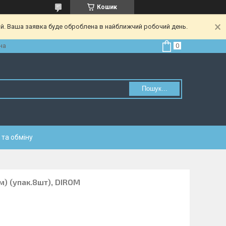
Кошик
ий. Ваша заявка буде оброблена в найближчий робочий день.
на
Пошук...
та обміну
м) (упак.8шт), DIROM