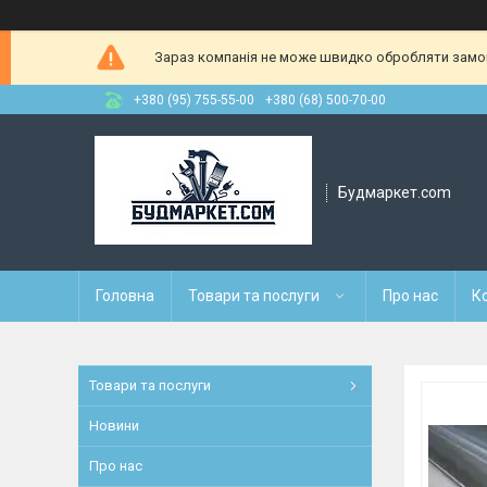
Зараз компанія не може швидко обробляти замовл
+380 (95) 755-55-00
+380 (68) 500-70-00
Будмаркет.com
Головна
Товари та послуги
Про нас
К
Товари та послуги
Новини
Про нас