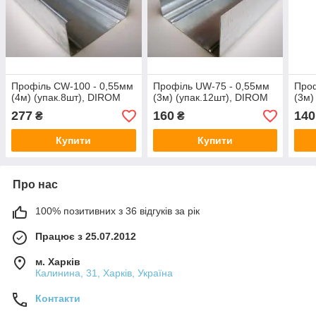
Профіль CW-100 - 0,55мм
Профіль UW-75 - 0,55мм
Проф
(4м) (упак.8шт), DIROM
(3м) (упак.12шт), DIROM
(3м)
277
160
140
₴
₴
Купити
Купити
Про нас
100% позитивних з 36 відгуків за рік
Працює з 25.07.2012
м. Харків
Калинина, 31, Харків, Україна
Контакти