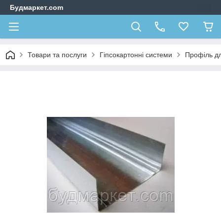
Будмаркет.com
Товари та послуги
Гіпсокартонні системи
Профіль дл