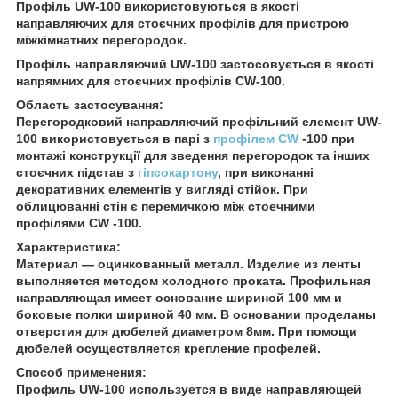
Профіль UW-100 використовуються в якості
направляючих для стоєчних профілів для пристрою
міжкімнатних перегородок.
Профіль направляючий UW-100 застосовується в якості
напрямних для стоєчних профілів CW-100.
Область застосування:
Перегородковий направляючий профільний елемент UW-
100 використовується в парі з
профілем CW
-100 при
монтажі конструкції для зведення перегородок та інших
стоєчних підстав з
гіпсокартону
, при виконанні
декоративних елементів у вигляді стійок. При
облицюванні стін є перемичкою між стоечними
профілями CW -100.
Характеристика:
Материал ― оцинкованный металл. Изделие из ленты
выполняется методом холодного проката. Профильная
направляющая имеет основание шириной 100 мм и
боковые полки шириной 40 мм. В основании проделаны
отверстия для дюбелей диаметром 8мм. При помощи
дюбелей осуществляется крепление профелей.
Способ применения:
Профиль UW-100 используется в виде направляющей