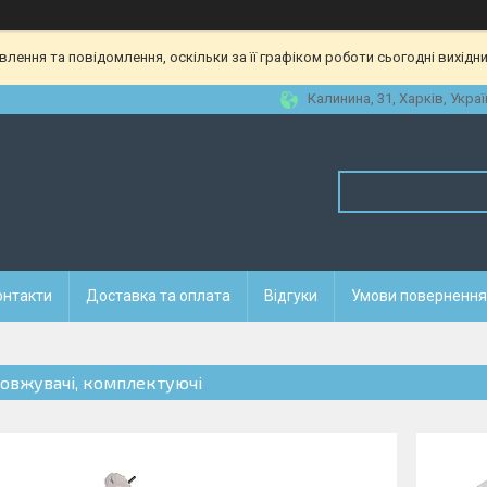
ення та повідомлення, оскільки за її графіком роботи сьогодні вихідн
Калинина, 31, Харків, Украї
онтакти
Доставка та оплата
Відгуки
Умови повернення 
овжувачі, комплектуючі