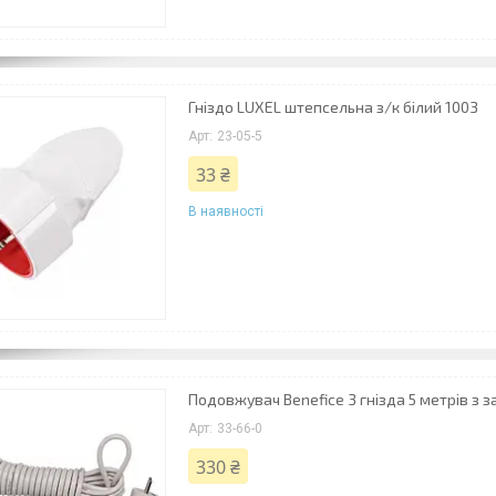
Гніздо LUXEL штепсельна з/к білий 1003
23-05-5
33 ₴
В наявності
Подовжувач Benefice 3 гнізда 5 метрів з з
33-66-0
330 ₴