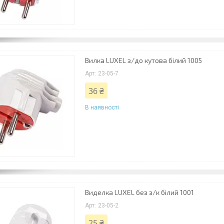
Вилка LUXEL з/до кутова білий 1005
23-05-7
36 ₴
В наявності
Виделка LUXEL без з/к білий 1001
23-05-2
25 ₴