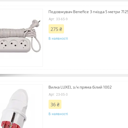
Подовжувач Benefice 3 гнізда 5 метри 712
33-65-9
275 ₴
В наявності
Вилка LUXEL з/к пряма білий 1002
23-05-3
36 ₴
В наявності