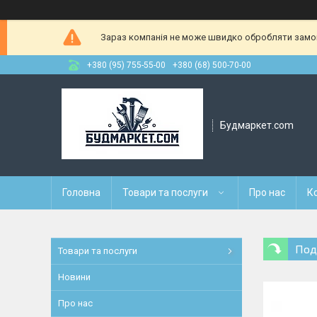
Зараз компанія не може швидко обробляти замовл
+380 (95) 755-55-00
+380 (68) 500-70-00
Будмаркет.com
Головна
Товари та послуги
Про нас
К
Под
Товари та послуги
Новини
Про нас