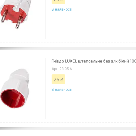
В наявності
Гніздо LUXEL штепсельне без з/к білий 10
23-05-6
26 ₴
В наявності