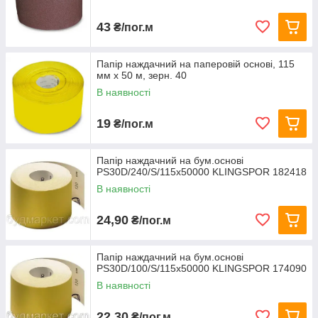
43
₴/пог.м
Папір наждачний на паперовій основі, 115
мм х 50 м, зерн. 40
В наявності
19
₴/пог.м
Папір наждачний на бум.основі
PS30D/240/S/115x50000 KLINGSPOR 182418
В наявності
24,90
₴/пог.м
Папір наждачний на бум.основі
PS30D/100/S/115x50000 KLINGSPOR 174090
В наявності
22,30
₴/пог.м