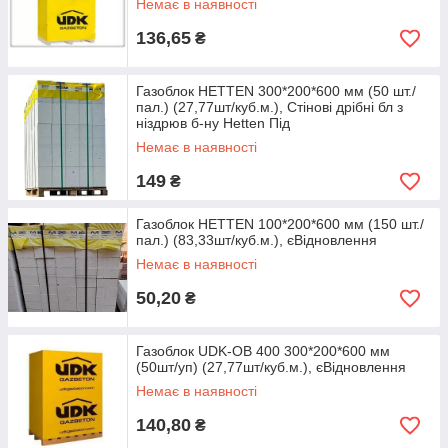
Немає в наявності
136,65
₴
Газоблок HETTEN 300*200*600 мм (50 шт./
пал.) (27,77шт/куб.м.), Стiновi дрiбнi бл з
нiздрюв б-ну Hetten Пiд
Немає в наявності
149
₴
Газоблок HETTEN 100*200*600 мм (150 шт./
пал.) (83,33шт/куб.м.), єВідновлення
Немає в наявності
50,20
₴
Газоблок UDK-OB 400 300*200*600 мм
(50шт/уп) (27,77шт/куб.м.), єВідновлення
Немає в наявності
140,80
₴