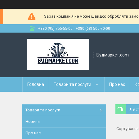
Зараз компанія не може швидко обробляти замовл
+380 (95) 755-55-00
+380 (68) 500-70-00
Будмаркет.com
Головна
Товари та послуги
Про нас
К
Лес
Товари та послуги
Новини
Про нас