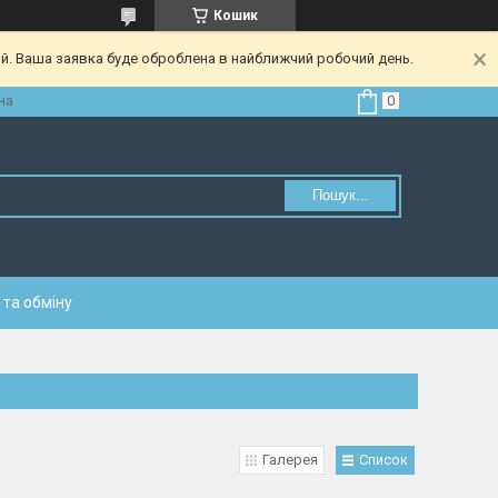
Кошик
ий. Ваша заявка буде оброблена в найближчий робочий день.
на
Пошук...
та обміну
Галерея
Список