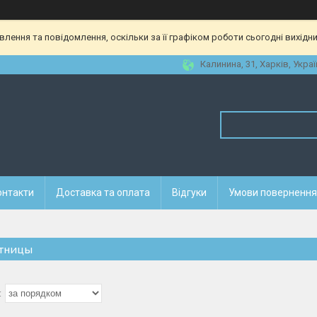
ення та повідомлення, оскільки за її графіком роботи сьогодні вихідн
Калинина, 31, Харків, Украї
онтакти
Доставка та оплата
Відгуки
Умови повернення 
тницы