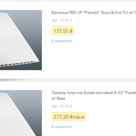
Вагонка ПВХ UP "Panelit" біла (6,0 м*0,1 м*
34-41-3
137,55 ₴
В наявності
Панель пластик Білий матовий А-02 "Paneli
м*8мм
33-78-4
277,20 ₴/кв.м
В наявності