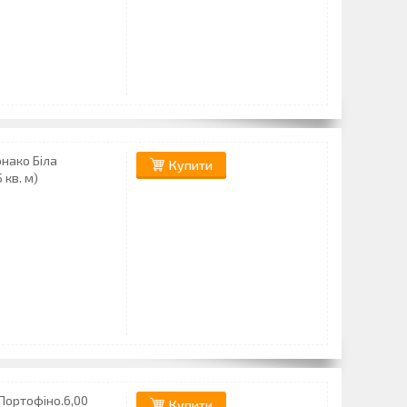
нако Біла
Купити
 кв. м)
Портофіно.6,00
Купити