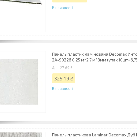
В наявності
Панель пластик ламінована Decomax Инто
2А-90226 0,25 м*2,7 м*8мм (упак.10шт=6,75
27-69-6
325,19 ₴
В наявності
Панель пластикова Laminat Decomax Дуб 