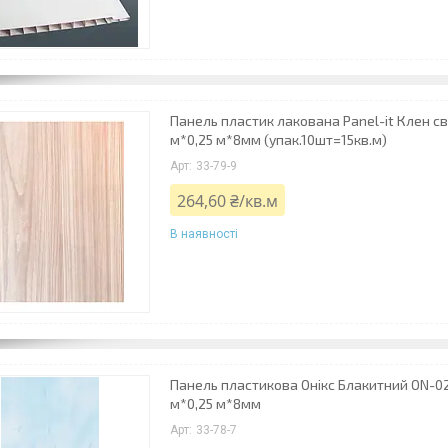
Панель пластик лакована Panel-it Клен св
м*0,25 м*8мм (упак.10шт=15кв.м)
33-79-9
264,60 ₴/кв.м
В наявності
Панель пластикова Онікс Блакитний ON-02 
м*0,25 м*8мм
33-78-7