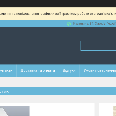
ення та повідомлення, оскільки за її графіком роботи сьогодні вихідн
Калинина, 31, Харків, Украї
онтакти
Доставка та оплата
Відгуки
Умови повернення 
стик