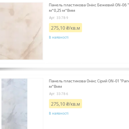
Панель пластикова Онікс Бежевий ON-06 "P
м*0,25 м*8мм
33-78-9
275,10 ₴/кв.м
В наявності
Панель пластикова Онікс Сірий ON-01 "Pane
м*8мм
33-78-6
275,10 ₴/кв.м
В наявності