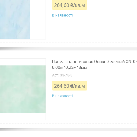
264,60 ₴/кв.м
В наявності
Панель пластиковая Оникс Зеленый ON-03 
6,00м*0,25м*8мм
33-78-8
264,60 ₴/кв.м
В наявності