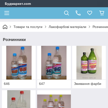
Будмаркет.com
Товари та послуги
Лакофарбові матеріали
Розчинни
Розчинники
646
647
Змивання фарби