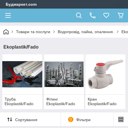
Будмаркет.com
Товари та послуги
Водопровід, пайка, опалення.
Eko
Ekoplastik/Fado
Труба
Фітинг
Кран
Ekoplastik/Fado
Ekoplastik/Fado
Ekoplastik/Fado
Сортування
0
Фільтри