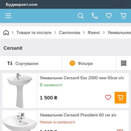
Будмаркет.com
Товари та послуги
Сантехніка
Фаянс
Умивальники
Cersanit
Сортування
0
Фільтри
Умивальник Cersanit Еко 2000 new 60см с/о
В наявності
1 500
₴
Умивальник Cersanit President 60 см з/о
Немає в наявності